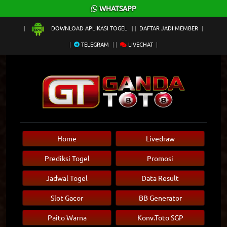
×
WHATSAPP
DOWNLOAD APLIKASI TOGEL
DAFTAR JADI MEMBER
TELEGRAM
LIVECHAT
Home
Livedraw
Prediksi Togel
Promosi
Jadwal Togel
Data Result
Slot Gacor
BB Generator
Paito Warna
Konv.Toto SGP