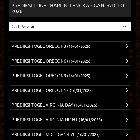
PREDIKSI TOGEL HARI INI LENGKAP GANDATOTO
2026
PREDIKSI TOGEL OREGON3
(16/01/2025)
PREDIKSI TOGEL OREGON6
(16/01/2025)
PREDIKSI TOGEL OREGON9
(16/01/2025)
PREDIKSI TOGEL OREGON12
(16/01/2025)
PREDIKSI TOGEL VIRGINIA-DAY
(16/01/2025)
PREDIKSI TOGEL VIRGINIA-NIGHT
(16/01/2025)
PREDIKSI TOGEL MICHIGAN-EVE
(16/01/2025)