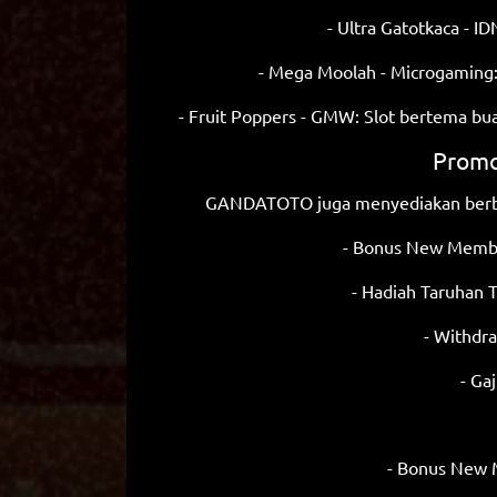
- Ultra Gatotkaca - 
- Mega Moolah - Microgaming: 
- Fruit Poppers - GMW: Slot bertema 
Promo
GANDATOTO juga menyediakan berbag
- Bonus New Membe
- Hadiah Taruhan 
- Withdr
- Ga
- Bonus New 