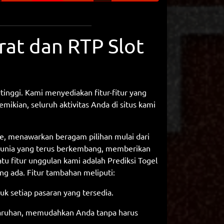
at dan RTP Slot
inggi. Kami menyediakan fitur-fitur yang
kian, seluruh aktivitas Anda di situs kami
e, menawarkan beragam pilihan mulai dari
n dunia yang terus berkembang, memberikan
tu fitur unggulan kami adalah Prediksi Togel
g ada. Fitur tambahan meliputi:
uk setiap pasaran yang tersedia.
 taruhan, memudahkan Anda tanpa harus