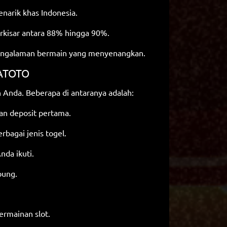
narik khas Indonesia.
erkisar antara 88% hingga 90%.
pengalaman bermain yang menyenangkan.
DATOTO
nda. Beberapa di antaranya adalah:
n deposit pertama.
bagai jenis togel.
da ikuti.
bung.
rmainan slot.