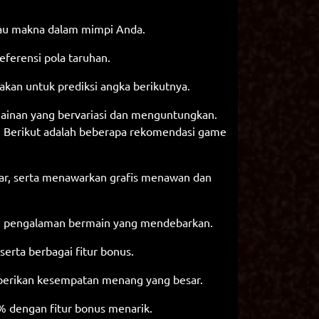
tau makna dalam mimpi Anda.
eferensi pola taruhan.
akan untuk prediksi angka berikutnya.
ainan yang bervariasi dan menguntungkan.
. Berikut adalah beberapa rekomendasi game
iar, serta menawarkan grafis menawan dan
n pengalaman bermain yang mendebarkan.
erta berbagai fitur bonus.
berikan kesempatan menang yang besar.
2% dengan fitur bonus menarik.