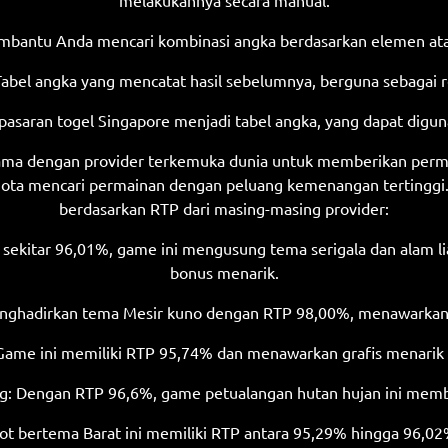
embantu Anda mencari kombinasi angka berdasarkan elemen a
Tabel angka yang mencatat hasil sebelumnya, berguna sebagai r
pasaran togel Singapore menjadi tabel angka, yang dapat digun
sama dengan provider terkemuka dunia untuk memberikan perm
ota mencari permainan dengan peluang kemenangan tertinggi
berdasarkan RTP dari masing-masing provider:
P sekitar 96,01%, game ini mengusung tema serigala dan alam l
bonus menarik.
Menghadirkan tema Mesir kuno dengan RTP 98,00%, menawarka
 Game ini memiliki RTP 95,74% dan menawarkan grafis menarik s
g: Dengan RTP 96,6%, game petualangan hutan hujan ini mem
lot bertema Barat ini memiliki RTP antara 95,29% hingga 96,0