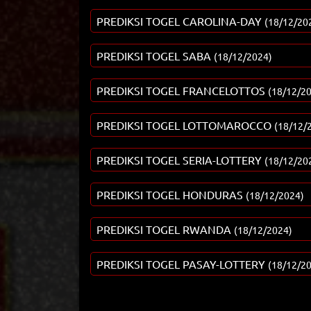
PREDIKSI TOGEL CAROLINA-DAY
(18/12/20
PREDIKSI TOGEL SABA
(18/12/2024)
PREDIKSI TOGEL FRANCELOTTOS
(18/12/2
PREDIKSI TOGEL LOTTOMAROCCO
(18/12/
PREDIKSI TOGEL SERIA-LOTTERY
(18/12/20
PREDIKSI TOGEL HONDURAS
(18/12/2024)
PREDIKSI TOGEL RWANDA
(18/12/2024)
PREDIKSI TOGEL PASAY-LOTTERY
(18/12/2