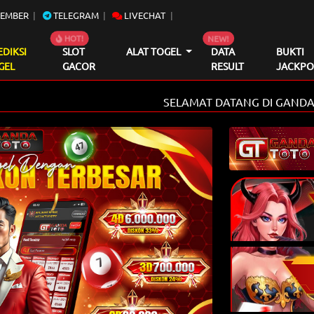
MEMBER
TELEGRAM
LIVECHAT
HOT!
NEW!
EDIKSI
SLOT
ALAT TOGEL
DATA
BUKTI
GEL
GACOR
RESULT
JACKPO
SELAMAT DATANG DI GANDATOTO BAN