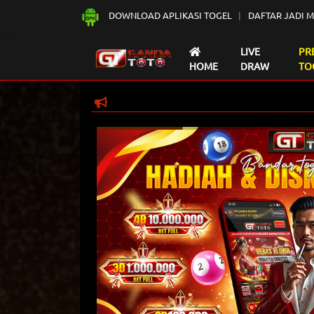
DOWNLOAD APLIKASI TOGEL
DAFTAR JADI 
LIVE
PR
HOME
DRAW
TO