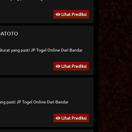
Lihat Prediksi
NDATOTO
Akurat yang pasti JP Togel Online Dari Bandar
Lihat Prediksi
yang pasti JP Togel Online Dari Bandar
Lihat Prediksi