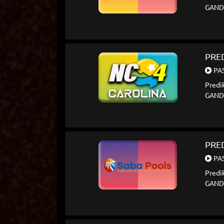
GAND
PRE
PAS
Predik
GAND
PRE
PAS
Predik
GAND