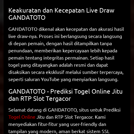
Keakuratan dan Kecepatan Live Draw
GANDATOTO
GANDATOTO dikenal akan kecepatan dan akurasi hasil
live draw-nya. Proses ini berlangsung secara langsung
di depan pemain, dengan hasil ditampilkan tanpa
penundaan, memberikan kepercayaan lebih kepada
pemain tentang integritas permainan. Setiap hasil
togel yang ditayangkan adalah resmi dan dapat
disaksikan secara eksklusif melalui sumber terpercaya,
seperti saluran YouTube yang menyiarkan langsung.
GANDATOTO - Prediksi Togel Online Jitu
dan RTP Slot Tergacor
Selamat datang di GANDATOTO, situs untuk Prediksi
Togel Online
Jitu dan RTP Slot Tergacor. Kami
menyediakan fitur-fitur yang user-friendly dan
tampilan yang modern, aman berkat sistem SSL