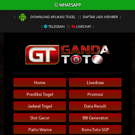
×
WHATSAPP
DOWNLOAD APLIKASI TOGEL
DAFTAR JADI MEMBER
TELEGRAM
LIVECHAT
Home
Livedraw
Prediksi Togel
Promosi
Jadwal Togel
Data Result
Slot Gacor
BB Generator
Paito Warna
Konv.Toto SGP