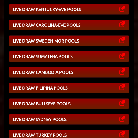
LIVE DRAW KENTUCKY-EVE POOLS
LIVE DRAW CAROLINA-EVE POOLS
LIVE DRAW SWEDEN-MOR POOLS
LIVE DRAW SUMATERA POOLS
LIVE DRAW CAMBODIA POOLS
LIVE DRAW FILIPINA POOLS
LIVE DRAW BULLSEYE POOLS
LIVE DRAW SYDNEY POOLS
LIVE DRAW TURKEY POOLS