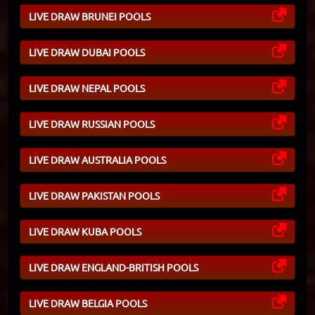
LIVE DRAW BRUNEI POOLS
LIVE DRAW DUBAI POOLS
LIVE DRAW NEPAL POOLS
LIVE DRAW RUSSIAN POOLS
LIVE DRAW AUSTRALIA POOLS
LIVE DRAW PAKISTAN POOLS
LIVE DRAW KUBA POOLS
LIVE DRAW ENGLAND-BRITISH POOLS
LIVE DRAW BELGIA POOLS