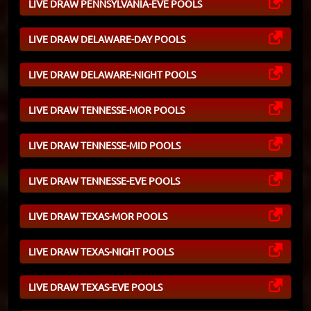
LIVE DRAW PENNSYLVANIA-EVE POOLS
LIVE DRAW DELAWARE-DAY POOLS
LIVE DRAW DELAWARE-NIGHT POOLS
LIVE DRAW TENNESSE-MOR POOLS
LIVE DRAW TENNESSE-MID POOLS
LIVE DRAW TENNESSE-EVE POOLS
LIVE DRAW TEXAS-MOR POOLS
LIVE DRAW TEXAS-NIGHT POOLS
LIVE DRAW TEXAS-EVE POOLS