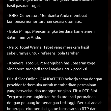
hasil pasaran togel.
- BBFS Generator: Membantu Anda membuat
kombinasi nomor taruhan secara otomatis.
- Buku Mimpi: Mencari angka berdasarkan elemen
dalam mimpi Anda.
- Paito Togel Warna: Tabel yang merekam hasil
sebelumnya untuk referensi pola taruhan.
- Konversi Toto SGP: Mengubah hasil pasaran togel
Singapore menjadi tabel angka untuk prediksi.
Di sisi Slot Online, GANDATOTO bekerja sama dengan
provider terkemuka untuk memberikan permainan
yang bervariasi dan menguntungkan. Fitur RTP Slot
Tergacor memungkinkan Anda mencari permainan
dengan peluang kemenangan tertinggi. Berikut adalah
beberapa rekomendasi game berdasarkan RTP dari