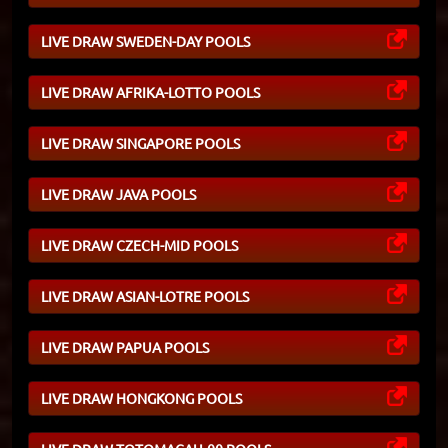
LIVE DRAW SWEDEN-DAY POOLS
LIVE DRAW AFRIKA-LOTTO POOLS
LIVE DRAW SINGAPORE POOLS
LIVE DRAW JAVA POOLS
LIVE DRAW CZECH-MID POOLS
LIVE DRAW ASIAN-LOTRE POOLS
LIVE DRAW PAPUA POOLS
LIVE DRAW HONGKONG POOLS