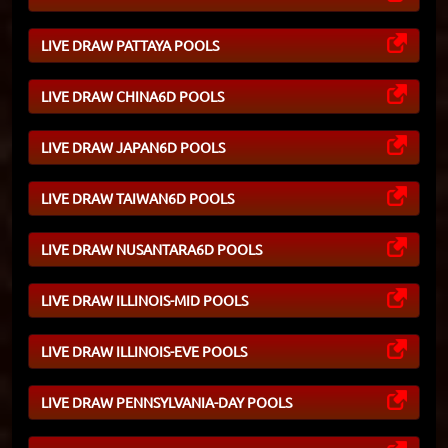
LIVE DRAW PATTAYA POOLS
LIVE DRAW CHINA6D POOLS
LIVE DRAW JAPAN6D POOLS
LIVE DRAW TAIWAN6D POOLS
LIVE DRAW NUSANTARA6D POOLS
LIVE DRAW ILLINOIS-MID POOLS
LIVE DRAW ILLINOIS-EVE POOLS
LIVE DRAW PENNSYLVANIA-DAY POOLS