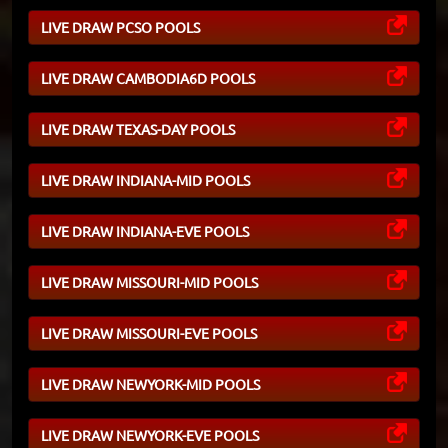
LIVE DRAW PCSO POOLS
LIVE DRAW CAMBODIA6D POOLS
LIVE DRAW TEXAS-DAY POOLS
LIVE DRAW INDIANA-MID POOLS
LIVE DRAW INDIANA-EVE POOLS
LIVE DRAW MISSOURI-MID POOLS
LIVE DRAW MISSOURI-EVE POOLS
LIVE DRAW NEWYORK-MID POOLS
LIVE DRAW NEWYORK-EVE POOLS