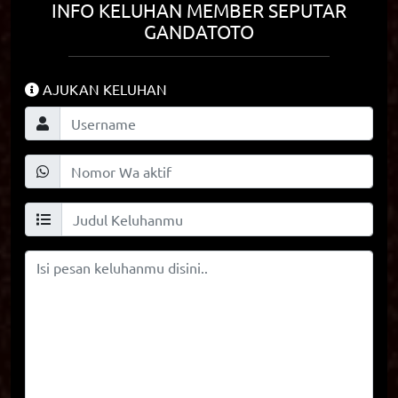
INFO KELUHAN MEMBER SEPUTAR
GANDATOTO
AJUKAN KELUHAN