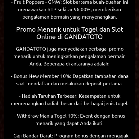
- Fruit Poppers - GMW: Slot bertema buah-buahan ini
menawarkan RTP sekitar 96,00%, memberikan
pengalaman bermain yang menyenangkan.
Promo Menarik untuk Togel dan Slot
Online di GANDATOTO
GANDATOTO juga menyediakan berbagai promo
menarik untuk meningkatkan pengalaman bermain
Anda. Beberapa di antaranya adalah:
- Bonus New Member 10%: Dapatkan tambahan dana
saat mendaftar dan melakukan deposit pertama.
- Hadiah Taruhan Terbesar: Kesempatan untuk
memenangkan hadiah besar dari berbagai jenis togel.
- Withdraw Mania Togel 10%: Event dengan bonus
menarik yang dapat Anda ikuti.
- Gaji Bandar Darat: Program bonus dengan mengajak