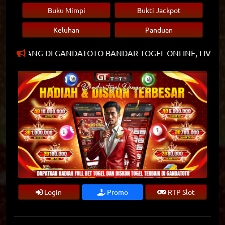
Buku Mimpi
Bukti Jackpot
Keluhan
Panduan
 DATANG DI GANDATOTO BANDAR TOGEL ONLINE, LIVE CASINO
Login
Promo
RTP Slot