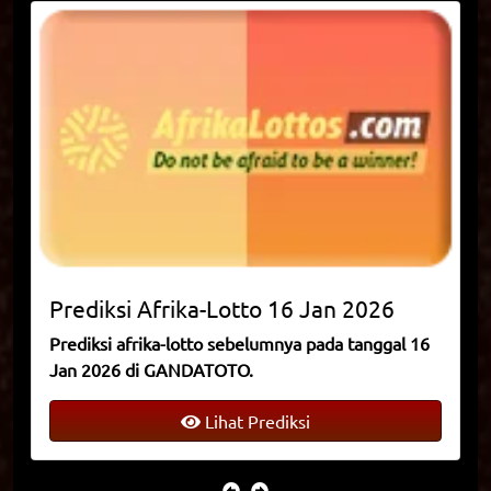
Prediksi
Afrika-Lotto
16 Jan 2026
Prediksi afrika-lotto sebelumnya pada tanggal 16
Jan 2026 di GANDATOTO.
Lihat Prediksi