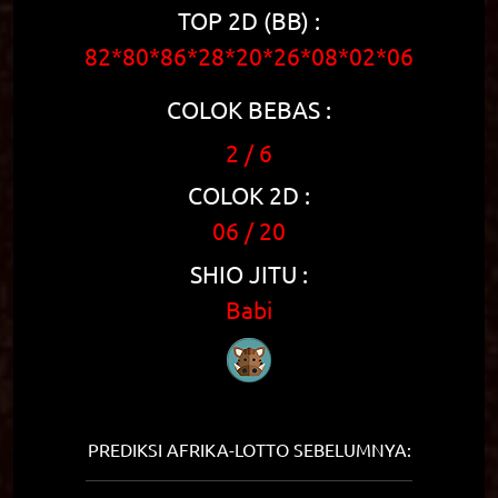
TOP 2D (BB) :
82*80*86*28*20*26*08*02*06
COLOK BEBAS :
2 / 6
COLOK 2D :
06 / 20
SHIO JITU :
Babi
PREDIKSI AFRIKA-LOTTO SEBELUMNYA: