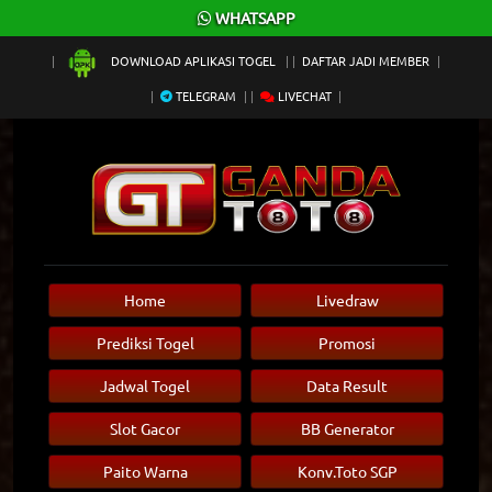
×
WHATSAPP
DOWNLOAD APLIKASI TOGEL
DAFTAR JADI MEMBER
TELEGRAM
LIVECHAT
Home
Livedraw
Prediksi Togel
Promosi
Jadwal Togel
Data Result
Slot Gacor
BB Generator
Paito Warna
Konv.Toto SGP