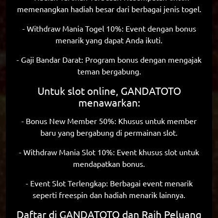
memenangkan hadiah besar dari berbagai jenis togel.
- Withdraw Mania Togel 10%: Event dengan bonus
menarik yang dapat Anda ikuti.
- Gaji Bandar Darat: Program bonus dengan mengajak
teman bergabung.
Untuk slot online, GANDATOTO
menawarkan:
- Bonus New Member 50%: Khusus untuk member
baru yang bergabung di permainan slot.
- Withdraw Mania Slot 10%: Event khusus slot untuk
mendapatkan bonus.
- Event Slot Terlengkap: Berbagai event menarik
seperti freespin dan hadiah menarik lainnya.
Daftar di GANDATOTO dan Raih Peluang