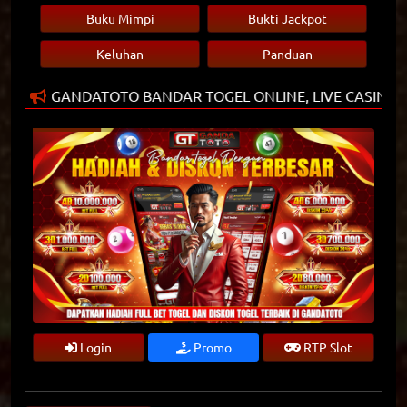
Buku Mimpi
Bukti Jackpot
Keluhan
Panduan
 DI GANDATOTO BANDAR TOGEL ONLINE, LIVE CASINO ONLINE
Login
Promo
RTP Slot