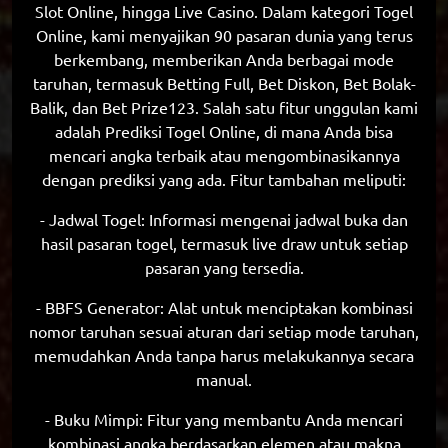
Slot Online, hingga Live Casino. Dalam kategori Togel
Online, kami menyajikan 90 pasaran dunia yang terus
berkembang, memberikan Anda berbagai mode
taruhan, termasuk Betting Full, Bet Diskon, Bet Bolak-
Balik, dan Bet Prize123. Salah satu fitur unggulan kami
adalah Prediksi Togel Online, di mana Anda bisa
mencari angka terbaik atau mengombinasikannya
dengan prediksi yang ada. Fitur tambahan meliputi:
- Jadwal Togel: Informasi mengenai jadwal buka dan
hasil pasaran togel, termasuk live draw untuk setiap
pasaran yang tersedia.
- BBFS Generator: Alat untuk menciptakan kombinasi
nomor taruhan sesuai aturan dari setiap mode taruhan,
memudahkan Anda tanpa harus melakukannya secara
manual.
- Buku Mimpi: Fitur yang membantu Anda mencari
kombinasi angka berdasarkan elemen atau makna