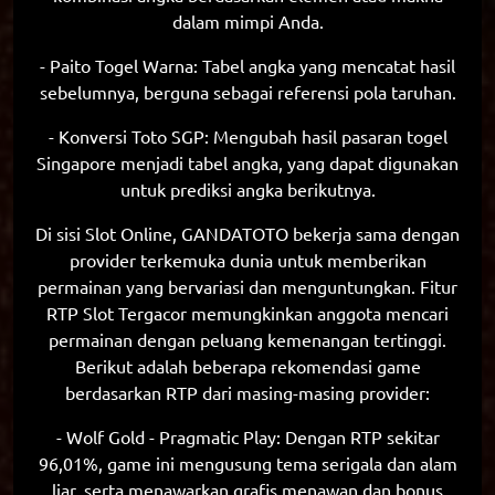
dalam mimpi Anda.
- Paito Togel Warna: Tabel angka yang mencatat hasil
sebelumnya, berguna sebagai referensi pola taruhan.
- Konversi Toto SGP: Mengubah hasil pasaran togel
Singapore menjadi tabel angka, yang dapat digunakan
untuk prediksi angka berikutnya.
Di sisi Slot Online, GANDATOTO bekerja sama dengan
provider terkemuka dunia untuk memberikan
permainan yang bervariasi dan menguntungkan. Fitur
RTP Slot Tergacor memungkinkan anggota mencari
permainan dengan peluang kemenangan tertinggi.
Berikut adalah beberapa rekomendasi game
berdasarkan RTP dari masing-masing provider:
- Wolf Gold - Pragmatic Play: Dengan RTP sekitar
96,01%, game ini mengusung tema serigala dan alam
liar, serta menawarkan grafis menawan dan bonus