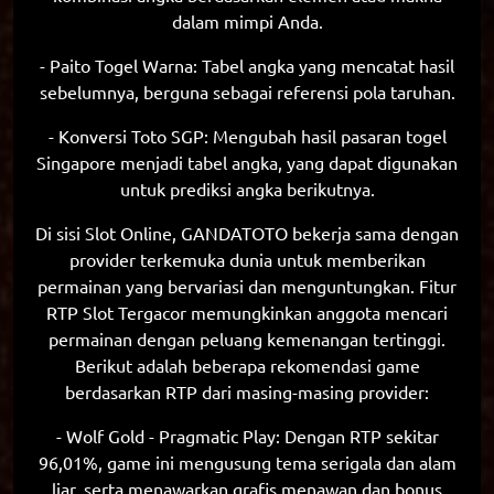
dalam mimpi Anda.
- Paito Togel Warna: Tabel angka yang mencatat hasil
sebelumnya, berguna sebagai referensi pola taruhan.
- Konversi Toto SGP: Mengubah hasil pasaran togel
Singapore menjadi tabel angka, yang dapat digunakan
untuk prediksi angka berikutnya.
Di sisi Slot Online, GANDATOTO bekerja sama dengan
provider terkemuka dunia untuk memberikan
permainan yang bervariasi dan menguntungkan. Fitur
RTP Slot Tergacor memungkinkan anggota mencari
permainan dengan peluang kemenangan tertinggi.
Berikut adalah beberapa rekomendasi game
berdasarkan RTP dari masing-masing provider:
- Wolf Gold - Pragmatic Play: Dengan RTP sekitar
96,01%, game ini mengusung tema serigala dan alam
liar, serta menawarkan grafis menawan dan bonus