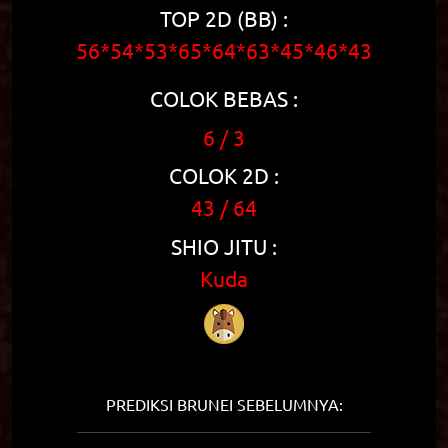
TOP 2D (BB) :
56*54*53*65*64*63*45*46*43
COLOK BEBAS :
6 / 3
COLOK 2D :
43 / 64
SHIO JITU :
Kuda
PREDIKSI BRUNEI SEBELUMNYA: