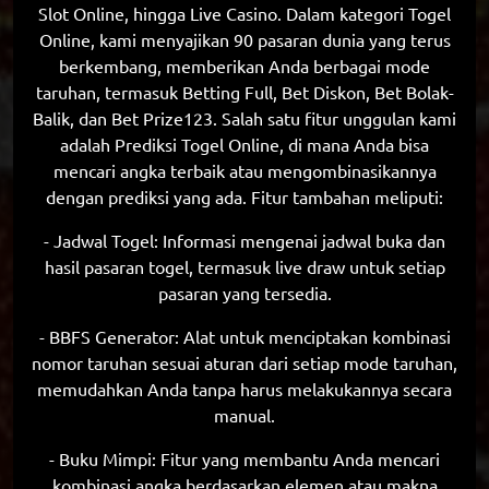
Slot Online, hingga Live Casino. Dalam kategori Togel
Online, kami menyajikan 90 pasaran dunia yang terus
berkembang, memberikan Anda berbagai mode
taruhan, termasuk Betting Full, Bet Diskon, Bet Bolak-
Balik, dan Bet Prize123. Salah satu fitur unggulan kami
adalah Prediksi Togel Online, di mana Anda bisa
mencari angka terbaik atau mengombinasikannya
dengan prediksi yang ada. Fitur tambahan meliputi:
- Jadwal Togel: Informasi mengenai jadwal buka dan
hasil pasaran togel, termasuk live draw untuk setiap
pasaran yang tersedia.
- BBFS Generator: Alat untuk menciptakan kombinasi
nomor taruhan sesuai aturan dari setiap mode taruhan,
memudahkan Anda tanpa harus melakukannya secara
manual.
- Buku Mimpi: Fitur yang membantu Anda mencari
kombinasi angka berdasarkan elemen atau makna