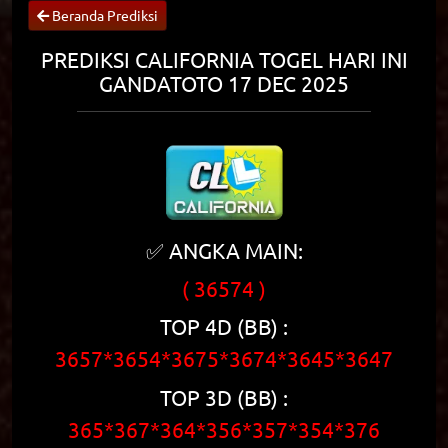
Beranda Prediksi
PREDIKSI CALIFORNIA TOGEL HARI INI
GANDATOTO 17 DEC 2025
✅ ANGKA MAIN:
( 36574 )
TOP 4D (BB) :
3657*3654*3675*3674*3645*3647
TOP 3D (BB) :
365*367*364*356*357*354*376