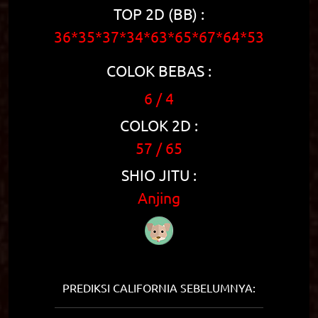
TOP 2D (BB) :
36*35*37*34*63*65*67*64*53
COLOK BEBAS :
6 / 4
COLOK 2D :
57 / 65
SHIO JITU :
Anjing
PREDIKSI CALIFORNIA SEBELUMNYA: