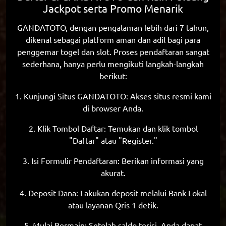
Jackpot serta Promo Menarik
GANDATOTO, dengan pengalaman lebih dari 7 tahun,
dikenal sebagai platform aman dan adil bagi para
penggemar togel dan slot. Proses pendaftaran sangat
sederhana, hanya perlu mengikuti langkah-langkah
berikut:
1. Kunjungi Situs GANDATOTO: Akses situs resmi kami
di browser Anda.
2. Klik Tombol Daftar: Temukan dan klik tombol
"Daftar" atau "Register."
3. Isi Formulir Pendaftaran: Berikan informasi yang
akurat.
4. Deposit Dana: Lakukan deposit melalui Bank Lokal
atau layanan Qris 1 detik.
5. Mulai Bermain: Setelah saldo terisi, Anda dapat