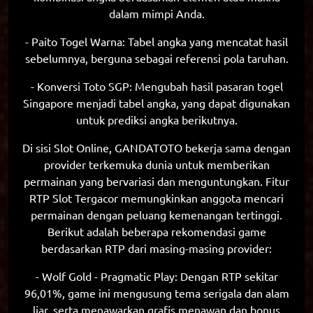
dalam mimpi Anda.
- Paito Togel Warna: Tabel angka yang mencatat hasil
sebelumnya, berguna sebagai referensi pola taruhan.
- Konversi Toto SGP: Mengubah hasil pasaran togel
Singapore menjadi tabel angka, yang dapat digunakan
untuk prediksi angka berikutnya.
Di sisi Slot Online, GANDATOTO bekerja sama dengan
provider terkemuka dunia untuk memberikan
permainan yang bervariasi dan menguntungkan. Fitur
RTP Slot Tergacor memungkinkan anggota mencari
permainan dengan peluang kemenangan tertinggi.
Berikut adalah beberapa rekomendasi game
berdasarkan RTP dari masing-masing provider:
- Wolf Gold - Pragmatic Play: Dengan RTP sekitar
96,01%, game ini mengusung tema serigala dan alam
liar, serta menawarkan grafis menawan dan bonus