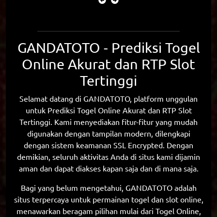
GANDATOTO - Prediksi Togel
Online Akurat dan RTP Slot
Tertinggi
Selamat datang di GANDATOTO, platform unggulan
untuk Prediksi Togel Online Akurat dan RTP Slot
Tertinggi. Kami menyediakan fitur-fitur yang mudah
digunakan dengan tampilan modern, dilengkapi
dengan sistem keamanan SSL Encrypted. Dengan
demikian, seluruh aktivitas Anda di situs kami dijamin
aman dan dapat diakses kapan saja dan di mana saja.
Bagi yang belum mengetahui, GANDATOTO adalah
situs terpercaya untuk permainan togel dan slot online,
menawarkan beragam pilihan mulai dari Togel Online,