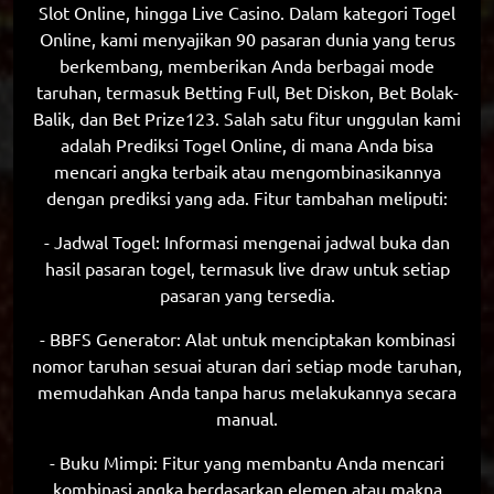
Slot Online, hingga Live Casino. Dalam kategori Togel
Online, kami menyajikan 90 pasaran dunia yang terus
berkembang, memberikan Anda berbagai mode
taruhan, termasuk Betting Full, Bet Diskon, Bet Bolak-
Balik, dan Bet Prize123. Salah satu fitur unggulan kami
adalah Prediksi Togel Online, di mana Anda bisa
mencari angka terbaik atau mengombinasikannya
dengan prediksi yang ada. Fitur tambahan meliputi:
- Jadwal Togel: Informasi mengenai jadwal buka dan
hasil pasaran togel, termasuk live draw untuk setiap
pasaran yang tersedia.
- BBFS Generator: Alat untuk menciptakan kombinasi
nomor taruhan sesuai aturan dari setiap mode taruhan,
memudahkan Anda tanpa harus melakukannya secara
manual.
- Buku Mimpi: Fitur yang membantu Anda mencari
kombinasi angka berdasarkan elemen atau makna