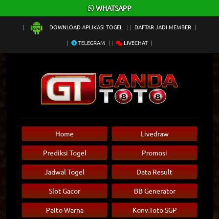
×
WHATSAPP
DOWNLOAD APLIKASI TOGEL
DAFTAR JADI MEMBER
TELEGRAM
LIVECHAT
Home
Livedraw
Prediksi Togel
Promosi
Jadwal Togel
Data Result
Slot Gacor
BB Generator
Paito Warna
Konv.Toto SGP