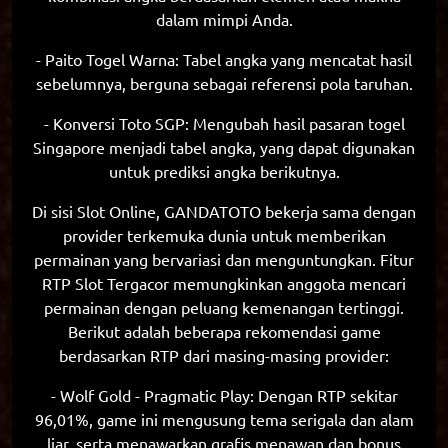
dalam mimpi Anda.
- Paito Togel Warna: Tabel angka yang mencatat hasil
sebelumnya, berguna sebagai referensi pola taruhan.
- Konversi Toto SGP: Mengubah hasil pasaran togel
Singapore menjadi tabel angka, yang dapat digunakan
untuk prediksi angka berikutnya.
Di sisi Slot Online, GANDATOTO bekerja sama dengan
provider terkemuka dunia untuk memberikan
permainan yang bervariasi dan menguntungkan. Fitur
RTP Slot Tergacor memungkinkan anggota mencari
permainan dengan peluang kemenangan tertinggi.
Berikut adalah beberapa rekomendasi game
berdasarkan RTP dari masing-masing provider:
- Wolf Gold - Pragmatic Play: Dengan RTP sekitar
96,01%, game ini mengusung tema serigala dan alam
liar, serta menawarkan grafis menawan dan bonus