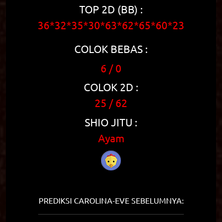
TOP 2D (BB) :
36*32*35*30*63*62*65*60*23
COLOK BEBAS :
6 / 0
COLOK 2D :
25 / 62
SHIO JITU :
Ayam
PREDIKSI CAROLINA-EVE SEBELUMNYA: