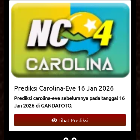
Prediksi
Carolina-Eve
16 Jan 2026
Prediksi carolina-eve sebelumnya pada tanggal 16
Jan 2026 di GANDATOTO.
Lihat Prediksi