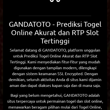
GANDATOTO - Prediksi Togel
Online Akurat dan RTP Slot
Tertinggi
Selamat datang di GANDATOTO, platform unggulan
untuk Prediksi Togel Online Akurat dan RTP Slot
Tertinggi. Kami menyediakan fitur-fitur yang mudah
digunakan dengan tampilan modern, dilengkapi
dengan sistem keamanan SSL Encrypted. Dengan
demikian, seluruh aktivitas Anda di situs kami dijamin
aman dan dapat diakses kapan saja dan di mana saja.
Bagi yang belum mengetahui, GANDATOTO adalah
situs terpercaya untuk permainan togel dan slot online,
menawarkan beragam pilihan mulai dari Togel Online,