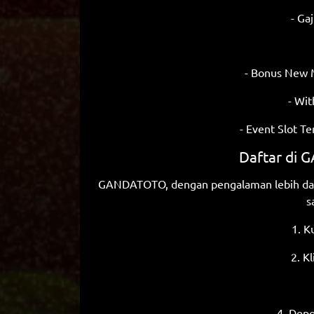
- Ga
- Bonus New 
- Wi
- Event Slot T
Daftar di 
GANDATOTO, dengan pengalaman lebih dari 7
s
1. K
2. K
4. Depo