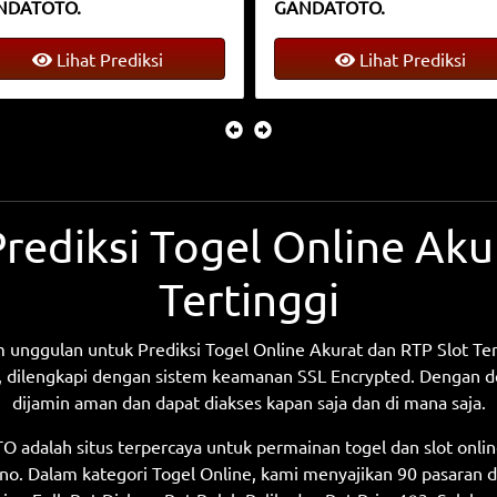
NDATOTO.
GANDATOTO.
Lihat Prediksi
Lihat Prediksi
ediksi Togel Online Akur
Tertinggi
nggulan untuk Prediksi Togel Online Akurat dan RTP Slot Tert
ilengkapi dengan sistem keamanan SSL Encrypted. Dengan demi
dijamin aman dan dapat diakses kapan saja dan di mana saja.
dalah situs terpercaya untuk permainan togel dan slot onlin
asino. Dalam kategori Togel Online, kami menyajikan 90 pasara