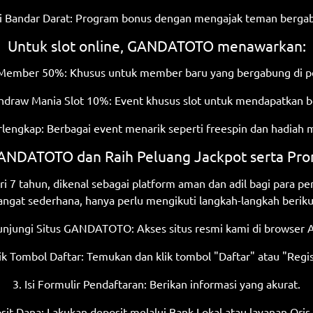
ji Bandar Darat: Program bonus dengan mengajak teman berga
Untuk slot online, GANDATOTO menawarkan:
Member 50%: Khusus untuk member baru yang bergabung di pe
thdraw Mania Slot 10%: Event khusus slot untuk mendapatkan b
erlengkap: Berbagai event menarik seperti freespin dan hadiah m
GANDATOTO dan Raih Peluang Jackpot serta Pr
 tahun, dikenal sebagai platform aman dan adil bagi para pe
angat sederhana, hanya perlu mengikuti langkah-langkah beriku
unjungi Situs GANDATOTO: Akses situs resmi kami di browser 
lik Tombol Daftar: Temukan dan klik tombol "Daftar" atau "Regis
3. Isi Formulir Pendaftaran: Berikan informasi yang akurat.
sit Dana: Lakukan deposit melalui Bank Lokal atau layanan Qris 