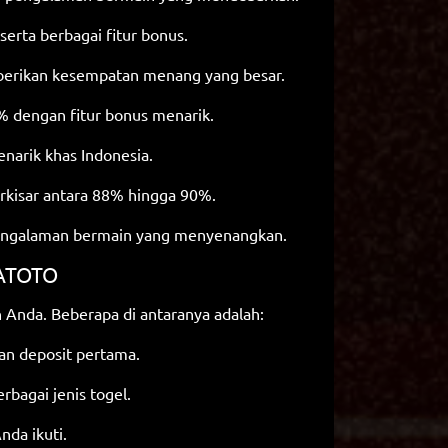
erta berbagai fitur bonus.
berikan kesempatan menang yang besar.
2% dengan fitur bonus menarik.
narik khas Indonesia.
erkisar antara 88% hingga 90%.
pengalaman bermain yang menyenangkan.
DATOTO
nda. Beberapa di antaranya adalah:
n deposit pertama.
bagai jenis togel.
da ikuti.