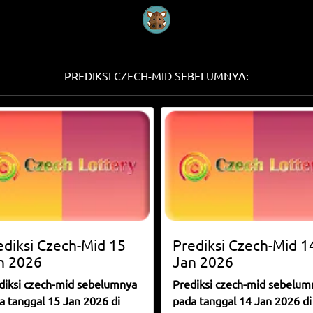
PREDIKSI CZECH-MID SEBELUMNYA:
ediksi
Czech-Mid
15
Prediksi
Czech-Mid
1
n 2026
Jan 2026
diksi czech-mid sebelumnya
Prediksi czech-mid sebelum
a tanggal 15 Jan 2026 di
pada tanggal 14 Jan 2026 di