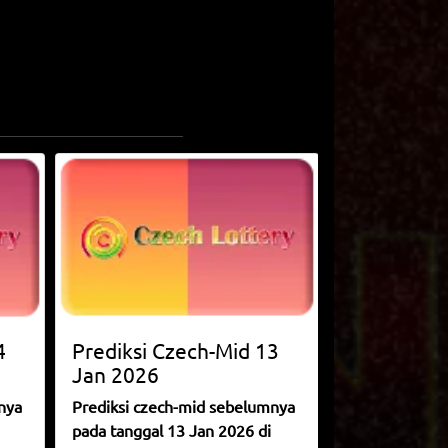
4
Prediksi
Czech-Mid
13
Prediksi
Cz
Jan 2026
Jan 2026
nya
Prediksi czech-mid sebelumnya
Prediksi czec
pada tanggal 13 Jan 2026 di
pada tanggal 