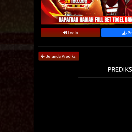
Login
Pr
Beranda Prediksi
PREDIKS