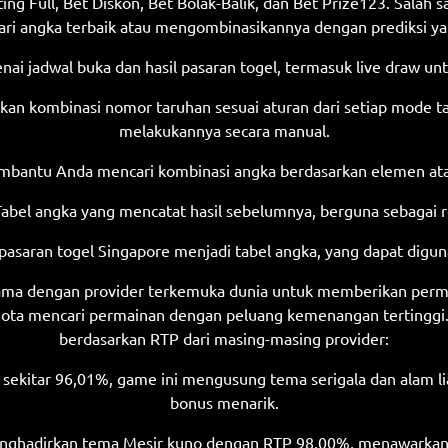
g Full, Bet Diskon, Bet Bolak-Balik, dan Bet Prize123. Salah sa
ari angka terbaik atau mengombinasikannya dengan prediksi yan
nai jadwal buka dan hasil pasaran togel, termasuk live draw unt
akan kombinasi nomor taruhan sesuai aturan dari setiap mode
melakukannya secara manual.
embantu Anda mencari kombinasi angka berdasarkan elemen a
Tabel angka yang mencatat hasil sebelumnya, berguna sebagai r
pasaran togel Singapore menjadi tabel angka, yang dapat digun
sama dengan provider terkemuka dunia untuk memberikan perm
ota mencari permainan dengan peluang kemenangan tertinggi
berdasarkan RTP dari masing-masing provider:
P sekitar 96,01%, game ini mengusung tema serigala dan alam l
bonus menarik.
Menghadirkan tema Mesir kuno dengan RTP 98,00%, menawarka