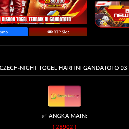
omo
RTP Slot
 CZECH-NIGHT TOGEL HARI INI GANDATOTO 03
✅ ANGKA MAIN:
( 28902 )