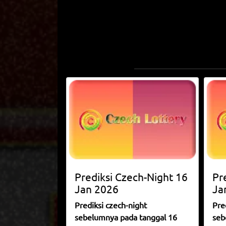
h-Night
17
Prediksi
Czech-Night
16
Pr
Jan 2026
Ja
ght
Prediksi czech-night
Pre
tanggal 17
sebelumnya pada tanggal 16
seb