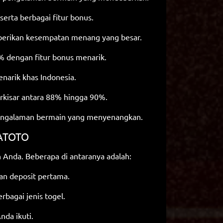
erta berbagai fitur bonus.
berikan kesempatan menang yang besar.
2% dengan fitur bonus menarik.
narik khas Indonesia.
erkisar antara 88% hingga 90%.
pengalaman bermain yang menyenangkan.
DATOTO
nda. Beberapa di antaranya adalah:
n deposit pertama.
bagai jenis togel.
da ikuti.