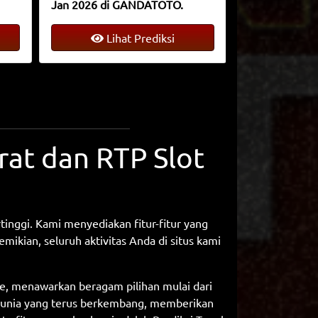
Jan 2026 di GANDATOTO.
Jan 2026 di 
Lihat Prediksi
Liha
at dan RTP Slot
inggi. Kami menyediakan fitur-fitur yang
kian, seluruh aktivitas Anda di situs kami
e, menawarkan beragam pilihan mulai dari
n dunia yang terus berkembang, memberikan