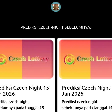
PREDIKSI CZECH-NIGHT SEBELUMNYA:
ediksi
Czech-Night
15
Prediksi
Czech-Night
n 2026
Jan 2026
diksi czech-night
Prediksi czech-night
elumnya pada tanggal 15
sebelumnya pada tanggal 1