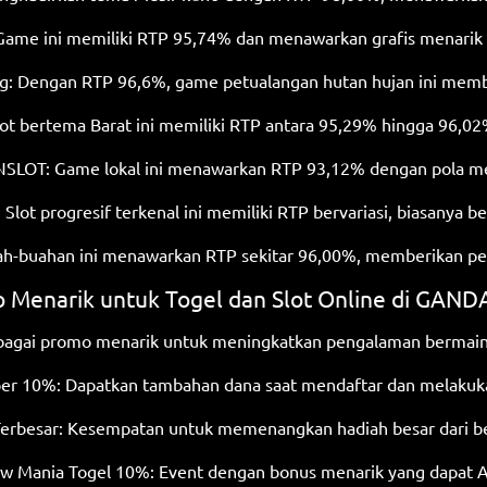
 Game ini memiliki RTP 95,74% dan menawarkan grafis menarik s
g: Dengan RTP 96,6%, game petualangan hutan hujan ini mem
lot bertema Barat ini memiliki RTP antara 95,29% hingga 96,0
IDNSLOT: Game lokal ini menawarkan RTP 93,12% dengan pola me
Slot progresif terkenal ini memiliki RTP bervariasi, biasanya b
buah-buahan ini menawarkan RTP sekitar 96,00%, memberikan 
 Menarik untuk Togel dan Slot Online di GAN
ai promo menarik untuk meningkatkan pengalaman bermain A
r 10%: Dapatkan tambahan dana saat mendaftar dan melakuka
Terbesar: Kesempatan untuk memenangkan hadiah besar dari ber
aw Mania Togel 10%: Event dengan bonus menarik yang dapat An