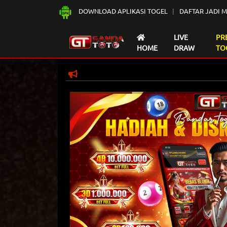
DOWNLOAD APLIKASI TOGEL
DAFTAR JADI 
LIVE
PR
HOME
DRAW
TO