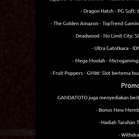
- Dragon Hatch - PG Soft:
- The Golden Amazon - TopTrend Gamin
- Deadwood - No Limit City: S
- Ultra Gatotkaca - 
- Mega Moolah - Microgaming: 
- Fruit Poppers - GMW: Slot bertema 
Promo
GANDATOTO juga menyediakan berbag
- Bonus New Membe
- Hadiah Taruhan 
- Withdr