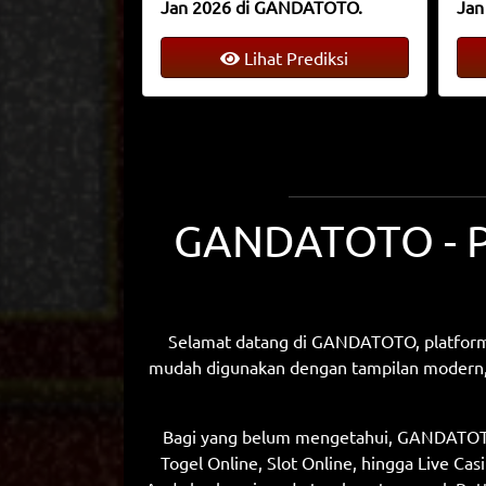
NDATOTO.
Jan 2026 di GANDATOTO.
Jan
rediksi
Lihat Prediksi
GANDATOTO - Pr
Selamat datang di GANDATOTO, platform u
mudah digunakan dengan tampilan modern, d
Bagi yang belum mengetahui, GANDATOTO a
Togel Online, Slot Online, hingga Live C