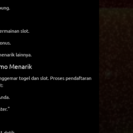
bung.
rmainan slot.
onus.
enarik lainnya.
omo Menarik
nggemar togel dan slot. Proses pendaftaran
t:
Anda.
ter."
1 detik.