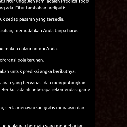
tu fitur unggulan kami adalah Prediksi Togel
g ada. Fitur tambahan meliputi:
uk setiap pasaran yang tersedia.
 taruhan, memudahkan Anda tanpa harus
tau makna dalam mimpi Anda.
eferensi pola taruhan.
akan untuk prediksi angka berikutnya.
ainan yang bervariasi dan menguntungkan.
. Berikut adalah beberapa rekomendasi game
iar, serta menawarkan grafis menawan dan
n pengalaman bermain yang mendebarkan.