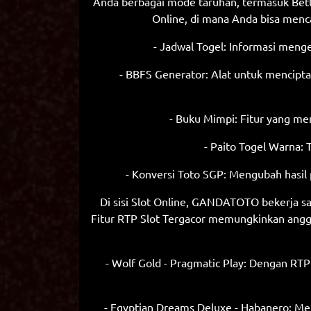
Anda berbagai mode taruhan, termasuk Bettin
Online, di mana Anda bisa menc
- Jadwal Togel: Informasi menge
- BBFS Generator: Alat untuk mencipt
- Buku Mimpi: Fitur yang m
- Paito Togel Warna: 
- Konversi Toto SGP: Mengubah hasil 
Di sisi Slot Online, GANDATOTO bekerja 
Fitur RTP Slot Tergacor memungkinkan angg
- Wolf Gold - Pragmatic Play: Dengan RT
- Egyptian Dreams Deluxe - Habanero: 