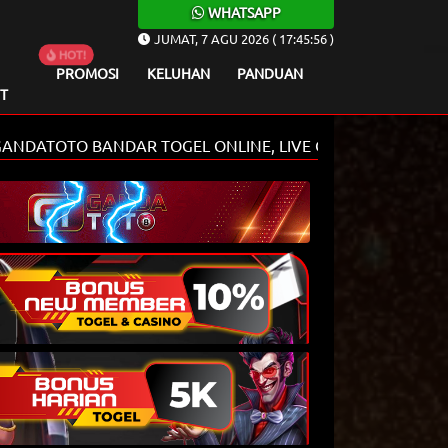
WHATSAPP
JUMAT
, 7 AGU 2026
(
17
:
45
:
57
)
HOT!
PROMOSI
KELUHAN
PANDUAN
T
TO BANDAR TOGEL ONLINE, LIVE CASINO ONLINE DAN SLOT O