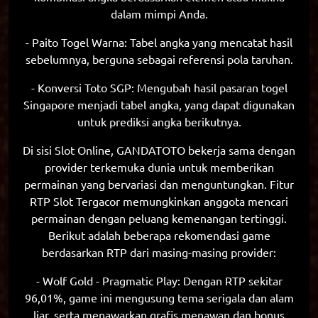
dalam mimpi Anda.
- Paito Togel Warna: Tabel angka yang mencatat hasil
sebelumnya, berguna sebagai referensi pola taruhan.
- Konversi Toto SGP: Mengubah hasil pasaran togel
Singapore menjadi tabel angka, yang dapat digunakan
untuk prediksi angka berikutnya.
Di sisi Slot Online, GANDATOTO bekerja sama dengan
provider terkemuka dunia untuk memberikan
permainan yang bervariasi dan menguntungkan. Fitur
RTP Slot Tergacor memungkinkan anggota mencari
permainan dengan peluang kemenangan tertinggi.
Berikut adalah beberapa rekomendasi game
berdasarkan RTP dari masing-masing provider:
- Wolf Gold - Pragmatic Play: Dengan RTP sekitar
96,01%, game ini mengusung tema serigala dan alam
liar, serta menawarkan grafis menawan dan bonus