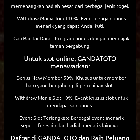
memenangkan hadiah besar dari berbagai jenis togel.
- Withdraw Mania Togel 10%: Event dengan bonus
menarik yang dapat Anda ikuti.
- Gaji Bandar Darat: Program bonus dengan mengajak
teman bergabung.
Untuk slot online, GANDATOTO
menawarkan:
- Bonus New Member 50%: Khusus untuk member
baru yang bergabung di permainan slot.
- Withdraw Mania Slot 10%: Event khusus slot untuk
mendapatkan bonus.
- Event Slot Terlengkap: Berbagai event menarik
seperti freespin dan hadiah menarik lainnya.
Daftar di GANDATOTO dan Raih Peluang