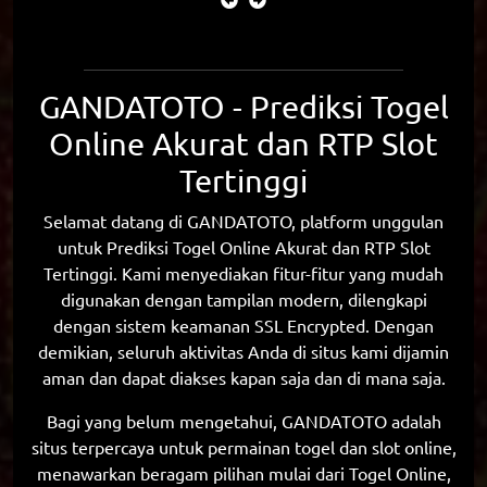
GANDATOTO - Prediksi Togel
Online Akurat dan RTP Slot
Tertinggi
Selamat datang di GANDATOTO, platform unggulan
untuk Prediksi Togel Online Akurat dan RTP Slot
Tertinggi. Kami menyediakan fitur-fitur yang mudah
digunakan dengan tampilan modern, dilengkapi
dengan sistem keamanan SSL Encrypted. Dengan
demikian, seluruh aktivitas Anda di situs kami dijamin
aman dan dapat diakses kapan saja dan di mana saja.
Bagi yang belum mengetahui, GANDATOTO adalah
situs terpercaya untuk permainan togel dan slot online,
menawarkan beragam pilihan mulai dari Togel Online,