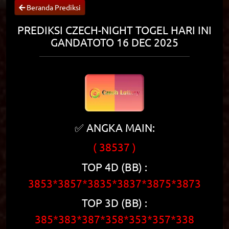
Beranda Prediksi
PREDIKSI CZECH-NIGHT TOGEL HARI INI
GANDATOTO 16 DEC 2025
✅ ANGKA MAIN:
( 38537 )
TOP 4D (BB) :
3853*3857*3835*3837*3875*3873
TOP 3D (BB) :
385*383*387*358*353*357*338