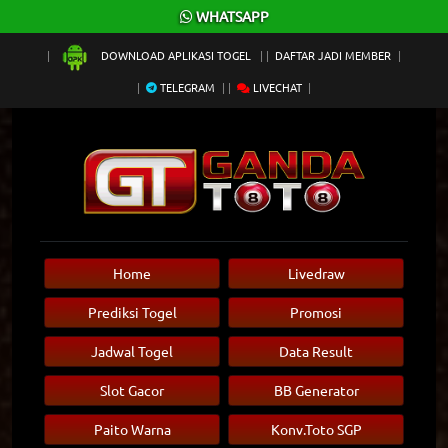
×
WHATSAPP
DOWNLOAD APLIKASI TOGEL
DAFTAR JADI MEMBER
TELEGRAM
LIVECHAT
Home
Livedraw
Prediksi Togel
Promosi
Jadwal Togel
Data Result
Slot Gacor
BB Generator
Paito Warna
Konv.Toto SGP