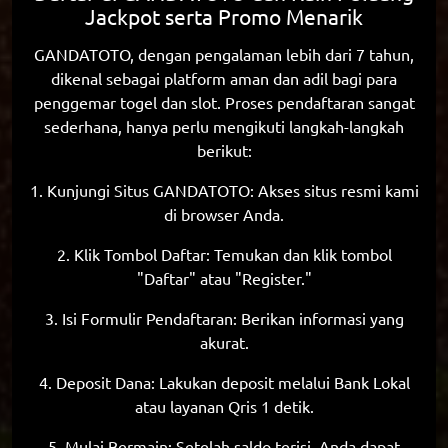
Jackpot serta Promo Menarik
GANDATOTO, dengan pengalaman lebih dari 7 tahun,
dikenal sebagai platform aman dan adil bagi para
penggemar togel dan slot. Proses pendaftaran sangat
sederhana, hanya perlu mengikuti langkah-langkah
berikut:
1. Kunjungi Situs GANDATOTO: Akses situs resmi kami
di browser Anda.
2. Klik Tombol Daftar: Temukan dan klik tombol
"Daftar" atau "Register."
3. Isi Formulir Pendaftaran: Berikan informasi yang
akurat.
4. Deposit Dana: Lakukan deposit melalui Bank Lokal
atau layanan Qris 1 detik.
5. Mulai Bermain: Setelah saldo terisi, Anda dapat