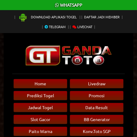
×
WHATSAPP
DOWNLOAD APLIKASI TOGEL
DAFTAR JADI MEMBER
TELEGRAM
LIVECHAT
Home
Livedraw
Prediksi Togel
Promosi
Jadwal Togel
Data Result
Slot Gacor
BB Generator
Paito Warna
Konv.Toto SGP