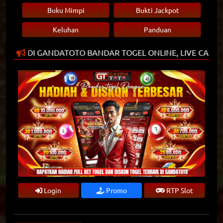
Buku Mimpi
Bukti Jackpot
Keluhan
Panduan
NG DI GANDATOTO BANDAR TOGEL ONLINE, LIVE CASINO ONL
Login
Promo
RTP Slot