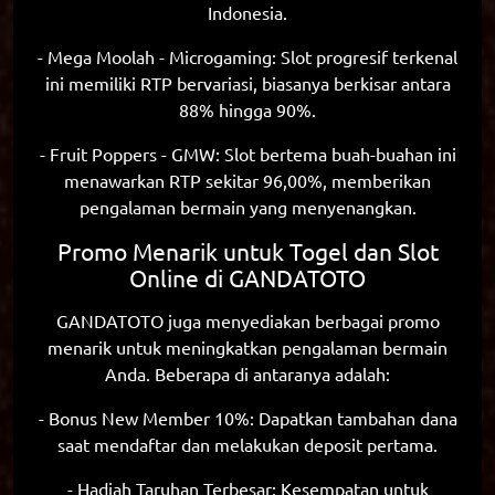
Indonesia.
- Mega Moolah - Microgaming: Slot progresif terkenal
ini memiliki RTP bervariasi, biasanya berkisar antara
88% hingga 90%.
- Fruit Poppers - GMW: Slot bertema buah-buahan ini
menawarkan RTP sekitar 96,00%, memberikan
pengalaman bermain yang menyenangkan.
Promo Menarik untuk Togel dan Slot
Online di GANDATOTO
GANDATOTO juga menyediakan berbagai promo
menarik untuk meningkatkan pengalaman bermain
Anda. Beberapa di antaranya adalah:
- Bonus New Member 10%: Dapatkan tambahan dana
saat mendaftar dan melakukan deposit pertama.
- Hadiah Taruhan Terbesar: Kesempatan untuk