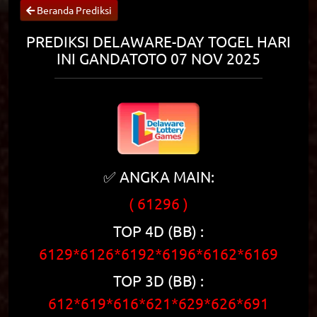
Beranda Prediksi
PREDIKSI DELAWARE-DAY TOGEL HARI
INI GANDATOTO 07 NOV 2025
✅ ANGKA MAIN:
( 61296 )
TOP 4D (BB) :
6129*6126*6192*6196*6162*6169
TOP 3D (BB) :
612*619*616*621*629*626*691