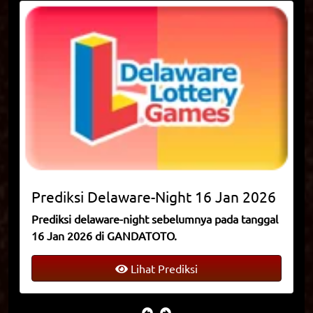
Prediksi
Delaware-Night
16 Jan 2026
Prediksi delaware-night sebelumnya pada tanggal
16 Jan 2026 di GANDATOTO.
Lihat Prediksi