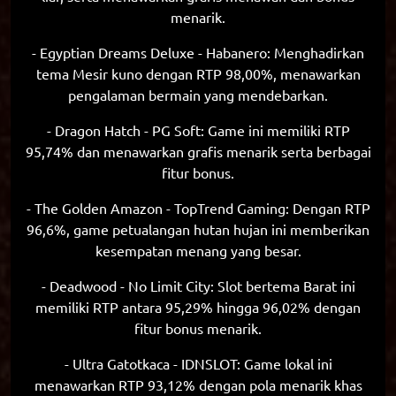
menarik.
- Egyptian Dreams Deluxe - Habanero: Menghadirkan
tema Mesir kuno dengan RTP 98,00%, menawarkan
pengalaman bermain yang mendebarkan.
- Dragon Hatch - PG Soft: Game ini memiliki RTP
95,74% dan menawarkan grafis menarik serta berbagai
fitur bonus.
- The Golden Amazon - TopTrend Gaming: Dengan RTP
96,6%, game petualangan hutan hujan ini memberikan
kesempatan menang yang besar.
- Deadwood - No Limit City: Slot bertema Barat ini
memiliki RTP antara 95,29% hingga 96,02% dengan
fitur bonus menarik.
- Ultra Gatotkaca - IDNSLOT: Game lokal ini
menawarkan RTP 93,12% dengan pola menarik khas