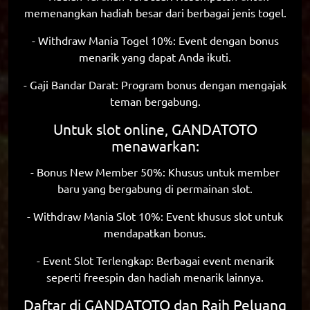
memenangkan hadiah besar dari berbagai jenis togel.
- Withdraw Mania Togel 10%: Event dengan bonus
menarik yang dapat Anda ikuti.
- Gaji Bandar Darat: Program bonus dengan mengajak
teman bergabung.
Untuk slot online, GANDATOTO
menawarkan:
- Bonus New Member 50%: Khusus untuk member
baru yang bergabung di permainan slot.
- Withdraw Mania Slot 10%: Event khusus slot untuk
mendapatkan bonus.
- Event Slot Terlengkap: Berbagai event menarik
seperti freespin dan hadiah menarik lainnya.
Daftar di GANDATOTO dan Raih Peluang