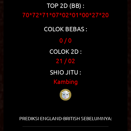
TOP 2D (BB) :
70*72*71*07*02*01*00*27*20
COLOK BEBAS :
0 / 0
COLOK 2D :
21 / 02
SHIO JITU :
Kambing
PREDIKSI ENGLAND-BRITISH SEBELUMNYA: