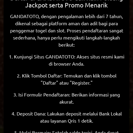
Jackpot serta Promo Menarik
GANDATOTO, dengan pengalaman lebih dari 7 tahun,
dikenal sebagai platform aman dan adil bagi para
penggemar togel dan slot. Proses pendaftaran sangat
sederhana, hanya perlu mengikuti langkah-langkah
berikut:
1. Kunjungi Situs GANDATOTO: Akses situs resmi kami
di browser Anda.
2. Klik Tombol Daftar: Temukan dan klik tombol
"Daftar" atau "Register."
3. Isi Formulir Pendaftaran: Berikan informasi yang
akurat.
4. Deposit Dana: Lakukan deposit melalui Bank Lokal
atau layanan Qris 1 detik.
5. Mulai Bermain: Setelah saldo terisi, Anda dapat