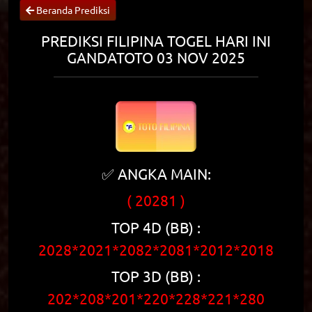
Beranda Prediksi
PREDIKSI FILIPINA TOGEL HARI INI
GANDATOTO 03 NOV 2025
✅ ANGKA MAIN:
( 20281 )
TOP 4D (BB) :
2028*2021*2082*2081*2012*2018
TOP 3D (BB) :
202*208*201*220*228*221*280