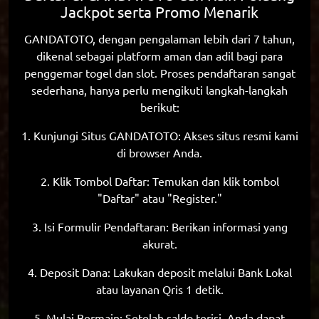
Jackpot serta Promo Menarik
GANDATOTO, dengan pengalaman lebih dari 7 tahun,
dikenal sebagai platform aman dan adil bagi para
penggemar togel dan slot. Proses pendaftaran sangat
sederhana, hanya perlu mengikuti langkah-langkah
berikut:
1. Kunjungi Situs GANDATOTO: Akses situs resmi kami
di browser Anda.
2. Klik Tombol Daftar: Temukan dan klik tombol
"Daftar" atau "Register."
3. Isi Formulir Pendaftaran: Berikan informasi yang
akurat.
4. Deposit Dana: Lakukan deposit melalui Bank Lokal
atau layanan Qris 1 detik.
5. Mulai Bermain: Setelah saldo terisi, Anda dapat