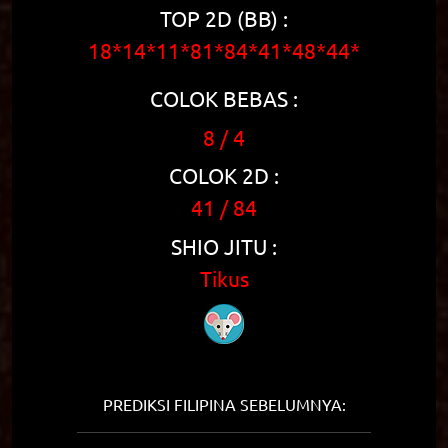
TOP 2D (BB) :
18*14*11*81*84*41*48*44*
COLOK BEBAS :
8 / 4
COLOK 2D :
41 / 84
SHIO JITU :
Tikus
PREDIKSI FILIPINA SEBELUMNYA: