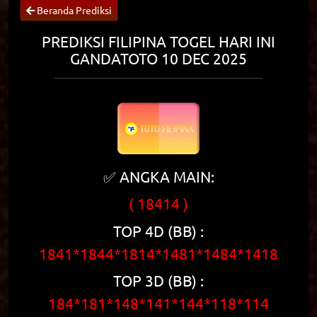
Beranda Prediksi
PREDIKSI FILIPINA TOGEL HARI INI
GANDATOTO 10 DEC 2025
✅ ANGKA MAIN:
( 18414 )
TOP 4D (BB) :
1841*1844*1814*1481*1484*1418
TOP 3D (BB) :
184*181*148*141*144*118*114