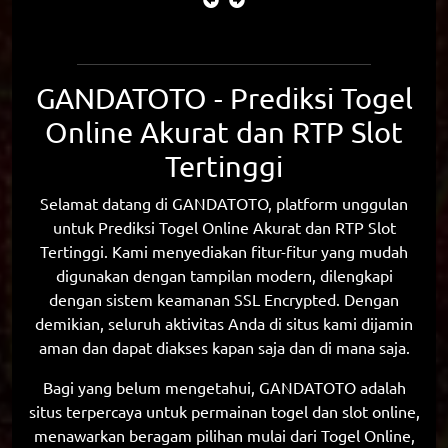
GANDATOTO - Prediksi Togel
Online Akurat dan RTP Slot
Tertinggi
Selamat datang di GANDATOTO, platform unggulan
untuk Prediksi Togel Online Akurat dan RTP Slot
Tertinggi. Kami menyediakan fitur-fitur yang mudah
digunakan dengan tampilan modern, dilengkapi
dengan sistem keamanan SSL Encrypted. Dengan
demikian, seluruh aktivitas Anda di situs kami dijamin
aman dan dapat diakses kapan saja dan di mana saja.
Bagi yang belum mengetahui, GANDATOTO adalah
situs terpercaya untuk permainan togel dan slot online,
menawarkan beragam pilihan mulai dari Togel Online,