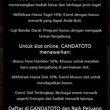
memenangkan hadiah besar dari berbagai jenis togel.
- Withdraw Mania Togel 10%: Event dengan bonus
menarik yang dapat Anda ikuti.
- Gaji Bandar Darat: Program bonus dengan mengajak
teman bergabung.
Untuk slot online, GANDATOTO
menawarkan:
- Bonus New Member 50%: Khusus untuk member
baru yang bergabung di permainan slot.
- Withdraw Mania Slot 10%: Event khusus slot untuk
mendapatkan bonus.
- Event Slot Terlengkap: Berbagai event menarik
seperti freespin dan hadiah menarik lainnya.
Daftar di GANDATOTO dan Raih Peluang