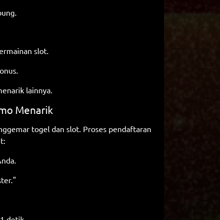
bung.
rmainan slot.
onus.
enarik lainnya.
omo Menarik
nggemar togel dan slot. Proses pendaftaran
t:
Anda.
ter."
1 detik.