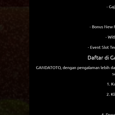
- Ga
- Bonus New 
- Wi
- Event Slot T
Daftar di 
GANDATOTO, dengan pengalaman lebih dari 7
s
1. K
2. K
4. Depo