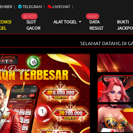
MEMBER
TELEGRAM
LIVECHAT
HOT!
NEW!
EDIKSI
SLOT
ALAT TOGEL
DATA
BUKTI
GEL
GACOR
RESULT
JACKPO
SELAMAT DATANG DI GANDATOT