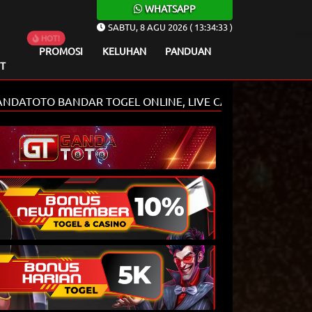
WHATSAPP
SABTU
, 8 AGU 2026
(
13
:
34
:
34
)
HOT!
PROMOSI
KELUHAN
PANDUAN
T
O BANDAR TOGEL ONLINE, LIVE CASINO ONLINE DAN SLOT ON