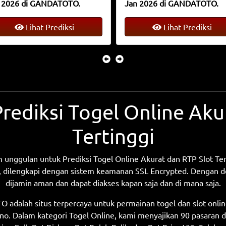
 2026 di GANDATOTO.
Jan 2026 di GANDATOTO.
Lihat Prediksi
Lihat Prediksi
ediksi Togel Online Akur
Tertinggi
nggulan untuk Prediksi Togel Online Akurat dan RTP Slot Tert
ilengkapi dengan sistem keamanan SSL Encrypted. Dengan demi
dijamin aman dan dapat diakses kapan saja dan di mana saja.
dalah situs terpercaya untuk permainan togel dan slot onlin
asino. Dalam kategori Togel Online, kami menyajikan 90 pasara