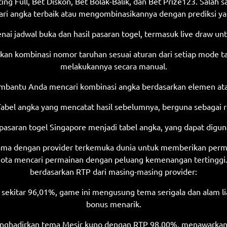
g Full, Bet Diskon, Bet Bolak-Balik, dan Bet Prize123. Salah sa
ari angka terbaik atau mengombinasikannya dengan prediksi yan
nai jadwal buka dan hasil pasaran togel, termasuk live draw unt
akan kombinasi nomor taruhan sesuai aturan dari setiap mode
melakukannya secara manual.
embantu Anda mencari kombinasi angka berdasarkan elemen a
Tabel angka yang mencatat hasil sebelumnya, berguna sebagai r
pasaran togel Singapore menjadi tabel angka, yang dapat digun
sama dengan provider terkemuka dunia untuk memberikan perm
ota mencari permainan dengan peluang kemenangan tertinggi
berdasarkan RTP dari masing-masing provider:
P sekitar 96,01%, game ini mengusung tema serigala dan alam l
bonus menarik.
Menghadirkan tema Mesir kuno dengan RTP 98,00%, menawarka