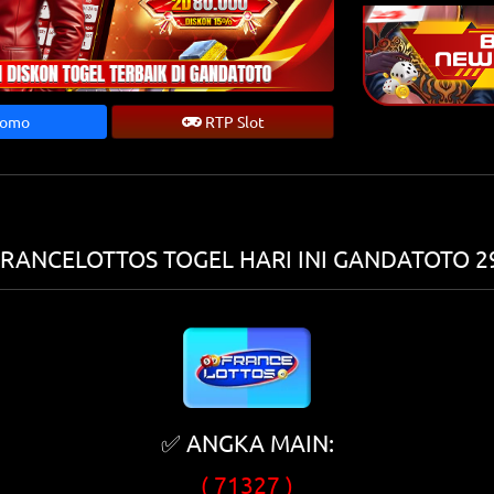
omo
RTP Slot
FRANCELOTTOS TOGEL HARI INI GANDATOTO 2
✅ ANGKA MAIN:
( 71327 )