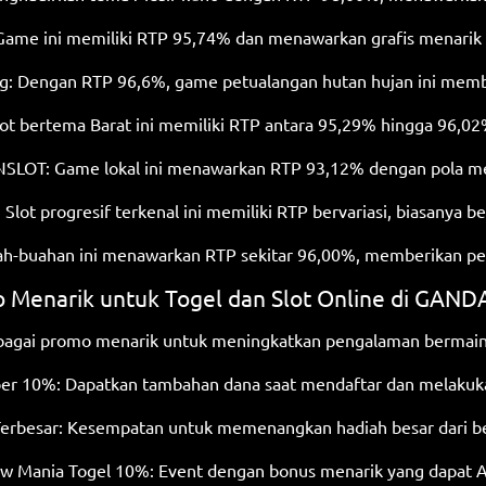
 Game ini memiliki RTP 95,74% dan menawarkan grafis menarik s
g: Dengan RTP 96,6%, game petualangan hutan hujan ini mem
lot bertema Barat ini memiliki RTP antara 95,29% hingga 96,0
IDNSLOT: Game lokal ini menawarkan RTP 93,12% dengan pola me
Slot progresif terkenal ini memiliki RTP bervariasi, biasanya b
buah-buahan ini menawarkan RTP sekitar 96,00%, memberikan 
 Menarik untuk Togel dan Slot Online di GAN
ai promo menarik untuk meningkatkan pengalaman bermain A
r 10%: Dapatkan tambahan dana saat mendaftar dan melakuka
Terbesar: Kesempatan untuk memenangkan hadiah besar dari ber
aw Mania Togel 10%: Event dengan bonus menarik yang dapat An