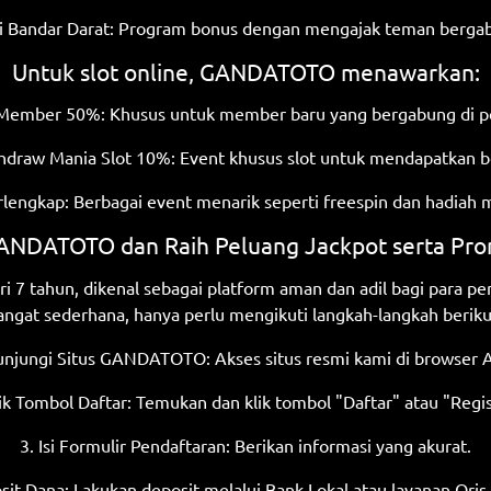
ji Bandar Darat: Program bonus dengan mengajak teman berga
Untuk slot online, GANDATOTO menawarkan:
Member 50%: Khusus untuk member baru yang bergabung di pe
thdraw Mania Slot 10%: Event khusus slot untuk mendapatkan b
erlengkap: Berbagai event menarik seperti freespin dan hadiah m
GANDATOTO dan Raih Peluang Jackpot serta Pr
 tahun, dikenal sebagai platform aman dan adil bagi para pe
angat sederhana, hanya perlu mengikuti langkah-langkah beriku
unjungi Situs GANDATOTO: Akses situs resmi kami di browser 
lik Tombol Daftar: Temukan dan klik tombol "Daftar" atau "Regis
3. Isi Formulir Pendaftaran: Berikan informasi yang akurat.
sit Dana: Lakukan deposit melalui Bank Lokal atau layanan Qris 