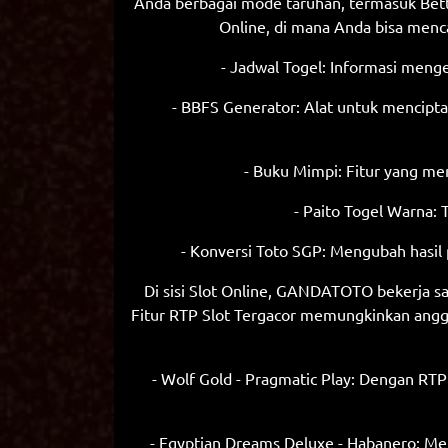
Anda berbagai mode taruhan, termasuk Bettin
Online, di mana Anda bisa menc
- Jadwal Togel: Informasi menge
- BBFS Generator: Alat untuk mencipt
- Buku Mimpi: Fitur yang m
- Paito Togel Warna: 
- Konversi Toto SGP: Mengubah hasil 
Di sisi Slot Online, GANDATOTO bekerja 
Fitur RTP Slot Tergacor memungkinkan angg
- Wolf Gold - Pragmatic Play: Dengan RT
- Egyptian Dreams Deluxe - Habanero: 