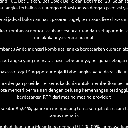
g Full, Bet Diskon, Bet Bolak-Balik, dan Bet Prize123. Salah sa
ari angka terbaik atau mengombinasikannya dengan prediksi yan
nai jadwal buka dan hasil pasaran togel, termasuk live draw unt
akan kombinasi nomor taruhan sesuai aturan dari setiap mode
melakukannya secara manual.
embantu Anda mencari kombinasi angka berdasarkan elemen a
Tabel angka yang mencatat hasil sebelumnya, berguna sebagai r
pasaran togel Singapore menjadi tabel angka, yang dapat digun
sama dengan provider terkemuka dunia untuk memberikan perm
ota mencari permainan dengan peluang kemenangan tertinggi
berdasarkan RTP dari masing-masing provider:
P sekitar 96,01%, game ini mengusung tema serigala dan alam l
bonus menarik.
Menghadirkan tema Mesir kuno dengan RTP 98,00%, menawarka