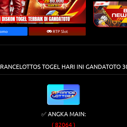
omo
RTP Slot
FRANCELOTTOS TOGEL HARI INI GANDATOTO 3
✅ ANGKA MAIN:
( 82064 )