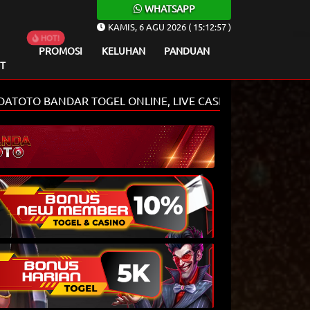
WHATSAPP
KAMIS
, 6 AGU 2026
(
15
:
12
:
58
)
HOT!
PROMOSI
KELUHAN
PANDUAN
T
ANDAR TOGEL ONLINE, LIVE CASINO ONLINE DAN SLOT ONLI