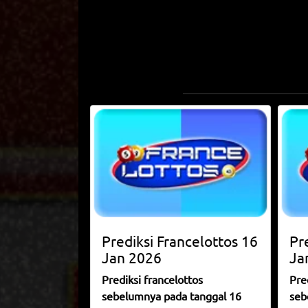
celottos
17
Prediksi
Francelottos
16
Pr
Jan 2026
Ja
tos
Prediksi francelottos
Pre
tanggal 17
sebelumnya pada tanggal 16
seb