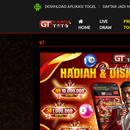
DOWNLOAD APLIKASI TOGEL
DAFTAR JADI 
LIVE
PR
HOME
DRAW
TO