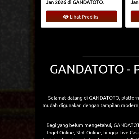
NDATOTO.
Jan 2026 di GANDATOTO.
Jan
rediksi
Lihat Prediksi
GANDATOTO - Pr
Selamat datang di GANDATOTO, platform u
mudah digunakan dengan tampilan modern, d
Bagi yang belum mengetahui, GANDATOTO a
Togel Online, Slot Online, hingga Live C