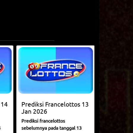
14
Prediksi
Francelottos
13
Prediksi
Fr
Jan 2026
Jan 2026
Prediksi francelottos
Prediksi franc
4
sebelumnya pada tanggal 13
sebelumnya pa