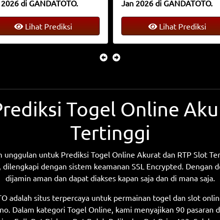
 2026 di GANDATOTO.
Jan 2026 di GANDATOTO.
Lihat Prediksi
Lihat Prediksi
ediksi Togel Online Akur
Tertinggi
nggulan untuk Prediksi Togel Online Akurat dan RTP Slot Tert
ilengkapi dengan sistem keamanan SSL Encrypted. Dengan demi
dijamin aman dan dapat diakses kapan saja dan di mana saja.
dalah situs terpercaya untuk permainan togel dan slot onlin
asino. Dalam kategori Togel Online, kami menyajikan 90 pasara