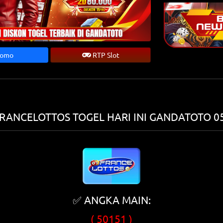
omo
RTP Slot
FRANCELOTTOS TOGEL HARI INI GANDATOTO 0
✅ ANGKA MAIN:
( 50151 )