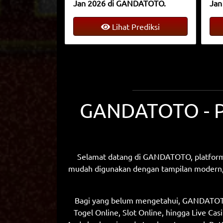
NDATOTO.
Jan 2026 di GANDATOTO.
Jan
rediksi
Lihat Prediksi
GANDATOTO - Pr
Selamat datang di GANDATOTO, platform u
mudah digunakan dengan tampilan modern, d
Bagi yang belum mengetahui, GANDATOTO a
Togel Online, Slot Online, hingga Live C