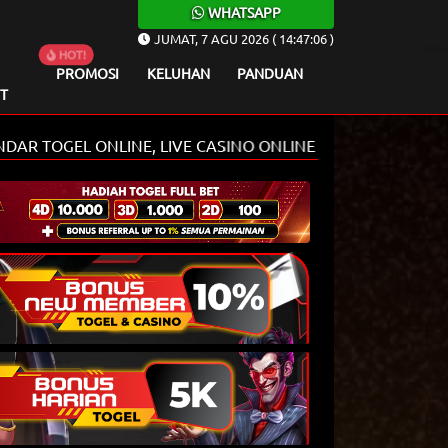
WHATSAPP
JUMAT
, 7 AGU 2026
(
14
:
47
:
08
)
HOT!
PROMOSI
KELUHAN
PANDUAN
T
L ONLINE, LIVE CASINO ONLINE DAN SLOT ONLINE TERPERCA