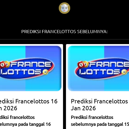
PREDIKSI FRANCELOTTOS SEBELUMNYA:
ediksi
Francelottos
15
Prediksi
Francelottos
n 2026
Jan 2026
diksi francelottos
Prediksi francelottos
elumnya pada tanggal 15
sebelumnya pada tanggal 1