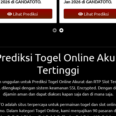
 2026 di GANDATOTO.
Jan 2026 di GANDATOTO.
Lihat Prediksi
Lihat Prediksi
ediksi Togel Online Akur
Tertinggi
nggulan untuk Prediksi Togel Online Akurat dan RTP Slot Tert
ilengkapi dengan sistem keamanan SSL Encrypted. Dengan demi
dijamin aman dan dapat diakses kapan saja dan di mana saja.
dalah situs terpercaya untuk permainan togel dan slot onlin
asino. Dalam kategori Togel Online, kami menyajikan 90 pasara