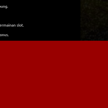
bung.
rmainan slot.
onus.
enarik lainnya.
omo Menarik
nggemar togel dan slot. Proses pendaftaran
t:
Anda.
ter."
1 detik.