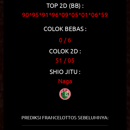
TOP 2D (BB) :
90*95*91*96*09*05*01*06*59
COLOK BEBAS :
0 / 6
COLOK 2D :
51 / 05
SHIO JITU :
Naga
PREDIKSI FRANCELOTTOS SEBELUMNYA: