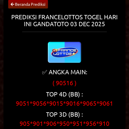
Beranda Prediksi
PREDIKSI FRANCELOTTOS TOGEL HARI
INI GANDATOTO 03 DEC 2025
✅ ANGKA MAIN:
( 90516 )
TOP 4D (BB) :
9051*9056*9015*9016*9065*9061
TOP 3D (BB) :
905*901*906*950*951*956*910