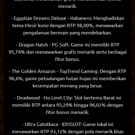
menarik.
- Egyptian Dreams Deluxe - Habanero: Menghadirkan
tema Mesir kuno dengan RTP 98,00%, menawarkan
pengalaman bermain yang mendebarkan.
- Dragon Hatch - PG Soft: Game ini memiliki RTP
95,74% dan menawarkan grafis menarik serta berbagai
fitur bonus.
- The Golden Amazon - TopTrend Gaming: Dengan RTP
96,6%, game petualangan hutan hujan ini memberikan
kesempatan menang yang besar.
- Deadwood - No Limit City: Slot bertema Barat ini
memiliki RTP antara 95,29% hingga 96,02% dengan
fitur bonus menarik.
- Ultra Gatotkaca - IDNSLOT: Game lokal ini
menawarkan RTP 93,12% dengan pola menarik khas