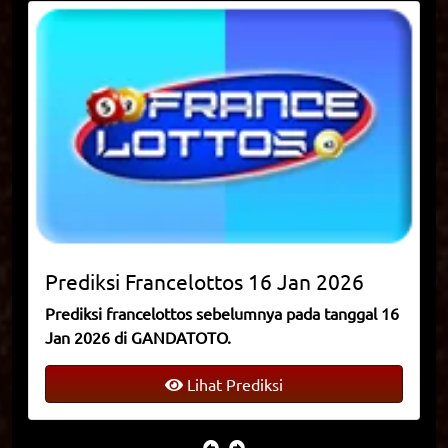
Prediksi
Francelottos
16 Jan 2026
Prediksi francelottos sebelumnya pada tanggal 16
Jan 2026 di GANDATOTO.
Lihat Prediksi