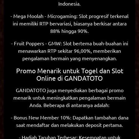
Indonesia.
- Mega Moolah - Microgaming: Slot progresif terkenal
ini memiliki RTP bervariasi, biasanya berkisar antara
88% hingga 90%.
- Fruit Poppers - GMW: Slot bertema buah-buahan ini
menawarkan RTP sekitar 96,00%, memberikan
pengalaman bermain yang menyenangkan.
Promo Menarik untuk Togel dan Slot
Online di GANDATOTO
GANDATOTO juga menyediakan berbagai promo
menarik untuk meningkatkan pengalaman bermain
Anda. Beberapa di antaranya adalah:
- Bonus New Member 10%: Dapatkan tambahan dana
saat mendaftar dan melakukan deposit pertama.
- Hadiah Taruhan Terbesar: Kesempatan untuk