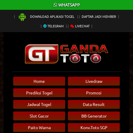
×
WHATSAPP
DOWNLOAD APLIKASI TOGEL
DAFTAR JADI MEMBER
TELEGRAM
LIVECHAT
Home
Livedraw
Prediksi Togel
Promosi
Jadwal Togel
Data Result
Slot Gacor
BB Generator
Paito Warna
Konv.Toto SGP