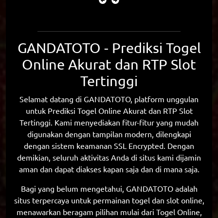
GANDATOTO - Prediksi Togel
Online Akurat dan RTP Slot
Tertinggi
Selamat datang di GANDATOTO, platform unggulan
untuk Prediksi Togel Online Akurat dan RTP Slot
Tertinggi. Kami menyediakan fitur-fitur yang mudah
digunakan dengan tampilan modern, dilengkapi
dengan sistem keamanan SSL Encrypted. Dengan
demikian, seluruh aktivitas Anda di situs kami dijamin
aman dan dapat diakses kapan saja dan di mana saja.
Bagi yang belum mengetahui, GANDATOTO adalah
situs terpercaya untuk permainan togel dan slot online,
menawarkan beragam pilihan mulai dari Togel Online,