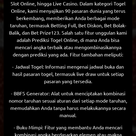
Slot Online, hingga Live Casino. Dalam kategori Togel
Online, kami menyajikan 90 pasaran dunia yang terus
berkembang, memberikan Anda berbagai mode
taruhan, termasuk Betting Full, Bet Diskon, Bet Bolak-
Balik, dan Bet Prize123. Salah satu fitur unggulan kami
adalah Prediksi Togel Online, di mana Anda bisa
mencari angka terbaik atau mengombinasikannya
dengan prediksi yang ada. Fitur tambahan meliputi:
- Jadwal Togel: Informasi mengenai jadwal buka dan
hasil pasaran togel, termasuk live draw untuk setiap
pasaran yang tersedia.
- BBFS Generator: Alat untuk menciptakan kombinasi
nomor taruhan sesuai aturan dari setiap mode taruhan,
memudahkan Anda tanpa harus melakukannya secara
manual.
- Buku Mimpi: Fitur yang membantu Anda mencari
kombinasi angka berdasarkan elemen atau makna