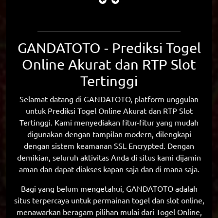
GANDATOTO - Prediksi Togel
Online Akurat dan RTP Slot
Tertinggi
Selamat datang di GANDATOTO, platform unggulan
untuk Prediksi Togel Online Akurat dan RTP Slot
Tertinggi. Kami menyediakan fitur-fitur yang mudah
digunakan dengan tampilan modern, dilengkapi
dengan sistem keamanan SSL Encrypted. Dengan
demikian, seluruh aktivitas Anda di situs kami dijamin
aman dan dapat diakses kapan saja dan di mana saja.
Bagi yang belum mengetahui, GANDATOTO adalah
situs terpercaya untuk permainan togel dan slot online,
menawarkan beragam pilihan mulai dari Togel Online,