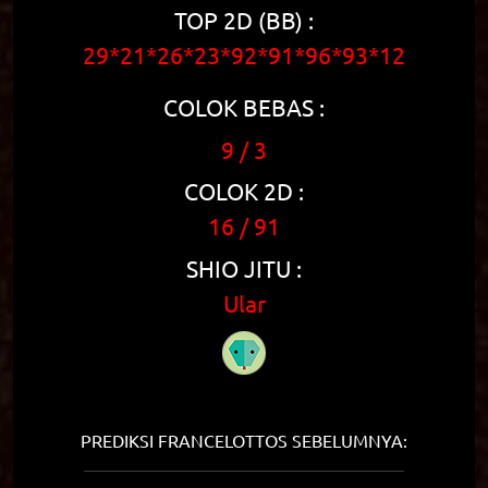
TOP 2D (BB) :
29*21*26*23*92*91*96*93*12
COLOK BEBAS :
9 / 3
COLOK 2D :
16 / 91
SHIO JITU :
Ular
PREDIKSI FRANCELOTTOS SEBELUMNYA: