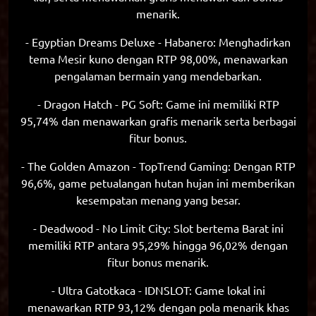
menarik.
- Egyptian Dreams Deluxe - Habanero: Menghadirkan
tema Mesir kuno dengan RTP 98,00%, menawarkan
pengalaman bermain yang mendebarkan.
- Dragon Hatch - PG Soft: Game ini memiliki RTP
95,74% dan menawarkan grafis menarik serta berbagai
fitur bonus.
- The Golden Amazon - TopTrend Gaming: Dengan RTP
96,6%, game petualangan hutan hujan ini memberikan
kesempatan menang yang besar.
- Deadwood - No Limit City: Slot bertema Barat ini
memiliki RTP antara 95,29% hingga 96,02% dengan
fitur bonus menarik.
- Ultra Gatotkaca - IDNSLOT: Game lokal ini
menawarkan RTP 93,12% dengan pola menarik khas