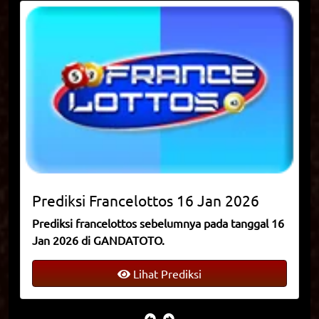
Prediksi
Francelottos
16 Jan 2026
Prediksi francelottos sebelumnya pada tanggal 16
Jan 2026 di GANDATOTO.
Lihat Prediksi