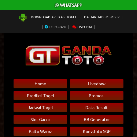
×
WHATSAPP
DOWNLOAD APLIKASI TOGEL
DAFTAR JADI MEMBER
TELEGRAM
LIVECHAT
Home
Livedraw
Prediksi Togel
Promosi
Jadwal Togel
Data Result
Slot Gacor
BB Generator
Paito Warna
Konv.Toto SGP