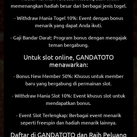
memenangkan hadiah besar dari berbagai jenis togel.
- Withdraw Mania Togel 10%: Event dengan bonus
menarik yang dapat Anda ikuti.
- Gaji Bandar Darat: Program bonus dengan mengajak
teman bergabung.
Untuk slot online, GANDATOTO
menawarkan:
- Bonus New Member 50%: Khusus untuk member
baru yang bergabung di permainan slot.
- Withdraw Mania Slot 10%: Event khusus slot untuk
mendapatkan bonus.
- Event Slot Terlengkap: Berbagai event menarik
seperti freespin dan hadiah menarik lainnya.
Daftar di GANDATOTO dan Raih Peluang