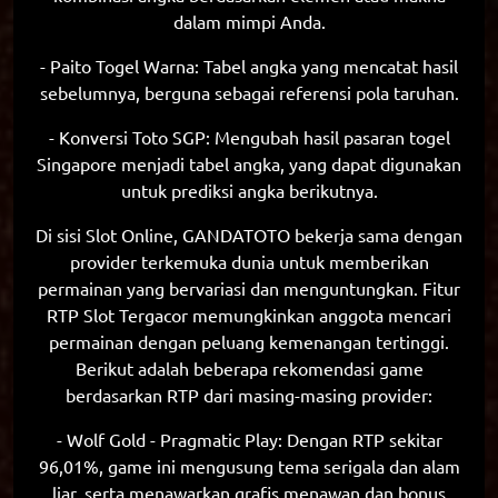
dalam mimpi Anda.
- Paito Togel Warna: Tabel angka yang mencatat hasil
sebelumnya, berguna sebagai referensi pola taruhan.
- Konversi Toto SGP: Mengubah hasil pasaran togel
Singapore menjadi tabel angka, yang dapat digunakan
untuk prediksi angka berikutnya.
Di sisi Slot Online, GANDATOTO bekerja sama dengan
provider terkemuka dunia untuk memberikan
permainan yang bervariasi dan menguntungkan. Fitur
RTP Slot Tergacor memungkinkan anggota mencari
permainan dengan peluang kemenangan tertinggi.
Berikut adalah beberapa rekomendasi game
berdasarkan RTP dari masing-masing provider:
- Wolf Gold - Pragmatic Play: Dengan RTP sekitar
96,01%, game ini mengusung tema serigala dan alam
liar, serta menawarkan grafis menawan dan bonus