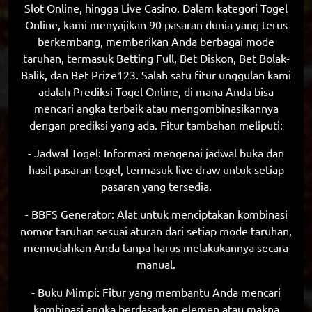
Slot Online, hingga Live Casino. Dalam kategori Togel
Online, kami menyajikan 90 pasaran dunia yang terus
berkembang, memberikan Anda berbagai mode
taruhan, termasuk Betting Full, Bet Diskon, Bet Bolak-
Balik, dan Bet Prize123. Salah satu fitur unggulan kami
adalah Prediksi Togel Online, di mana Anda bisa
mencari angka terbaik atau mengombinasikannya
dengan prediksi yang ada. Fitur tambahan meliputi:
- Jadwal Togel: Informasi mengenai jadwal buka dan
hasil pasaran togel, termasuk live draw untuk setiap
pasaran yang tersedia.
- BBFS Generator: Alat untuk menciptakan kombinasi
nomor taruhan sesuai aturan dari setiap mode taruhan,
memudahkan Anda tanpa harus melakukannya secara
manual.
- Buku Mimpi: Fitur yang membantu Anda mencari
kombinasi angka berdasarkan elemen atau makna