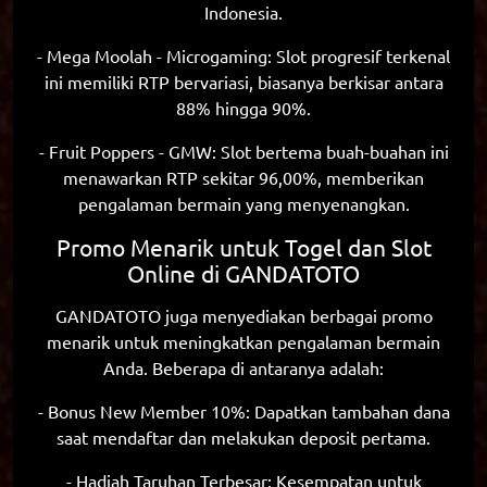
Indonesia.
- Mega Moolah - Microgaming: Slot progresif terkenal
ini memiliki RTP bervariasi, biasanya berkisar antara
88% hingga 90%.
- Fruit Poppers - GMW: Slot bertema buah-buahan ini
menawarkan RTP sekitar 96,00%, memberikan
pengalaman bermain yang menyenangkan.
Promo Menarik untuk Togel dan Slot
Online di GANDATOTO
GANDATOTO juga menyediakan berbagai promo
menarik untuk meningkatkan pengalaman bermain
Anda. Beberapa di antaranya adalah:
- Bonus New Member 10%: Dapatkan tambahan dana
saat mendaftar dan melakukan deposit pertama.
- Hadiah Taruhan Terbesar: Kesempatan untuk