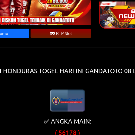
omo
RTP Slot
I HONDURAS TOGEL HARI INI GANDATOTO 08 
✅ ANGKA MAIN:
( 56178 )