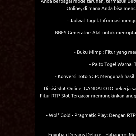
Anda berbagai mode taruhan, termasuk Bettin
Online, di mana Anda bisa menc
- Jadwal Togel: Informasi menge
- BBFS Generator: Alat untuk mencipt
- Buku Mimpi: Fitur yang m
- Paito Togel Warna: 
- Konversi Toto SGP: Mengubah hasil 
Di sisi Slot Online, GANDATOTO bekerja 
Fitur RTP Slot Tergacor memungkinkan angg
- Wolf Gold - Pragmatic Play: Dengan RT
- Egyptian Dreams Deluxe - Habanero: 