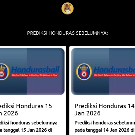
PREDIKSI HONDURAS SEBELUMNYA:
ediksi
Honduras
15
Prediksi
Honduras
14
n 2026
Jan 2026
diksi honduras sebelumnya
Prediksi honduras sebelumn
a tanggal 15 Jan 2026 di
pada tanggal 14 Jan 2026 di