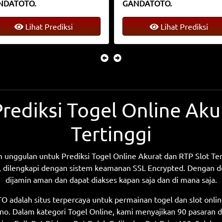
NDATOTO.
GANDATOTO.
Lihat Prediksi
Lihat Prediksi
ediksi Togel Online Akur
Tertinggi
nggulan untuk Prediksi Togel Online Akurat dan RTP Slot Tert
ilengkapi dengan sistem keamanan SSL Encrypted. Dengan demi
dijamin aman dan dapat diakses kapan saja dan di mana saja.
dalah situs terpercaya untuk permainan togel dan slot onlin
asino. Dalam kategori Togel Online, kami menyajikan 90 pasara