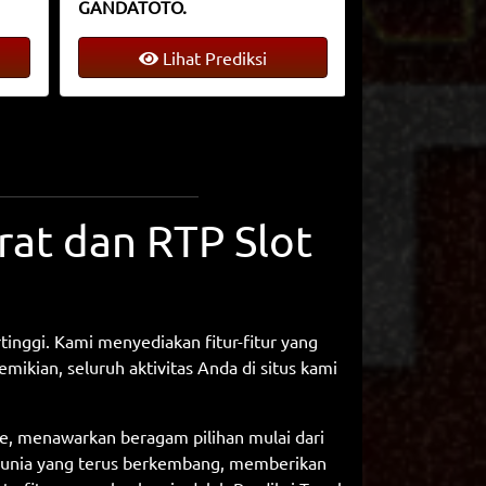
GANDATOTO.
GANDATOTO.
Lihat Prediksi
Liha
at dan RTP Slot
inggi. Kami menyediakan fitur-fitur yang
kian, seluruh aktivitas Anda di situs kami
e, menawarkan beragam pilihan mulai dari
n dunia yang terus berkembang, memberikan