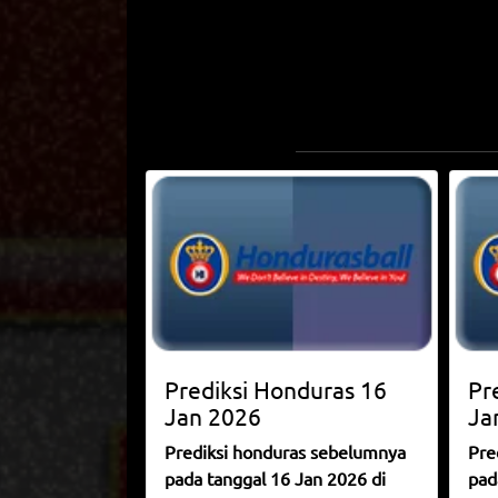
uras
17
Prediksi
Honduras
16
Pr
Jan 2026
Ja
s sebelumnya
Prediksi honduras sebelumnya
Pre
an 2026 di
pada tanggal 16 Jan 2026 di
pad