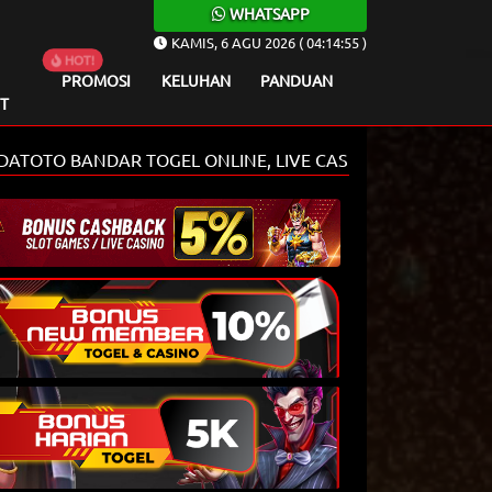
WHATSAPP
KAMIS
, 6 AGU 2026
(
04
:
14
:
56
)
HOT!
PROMOSI
KELUHAN
PANDUAN
T
BANDAR TOGEL ONLINE, LIVE CASINO ONLINE DAN SLOT ONLI