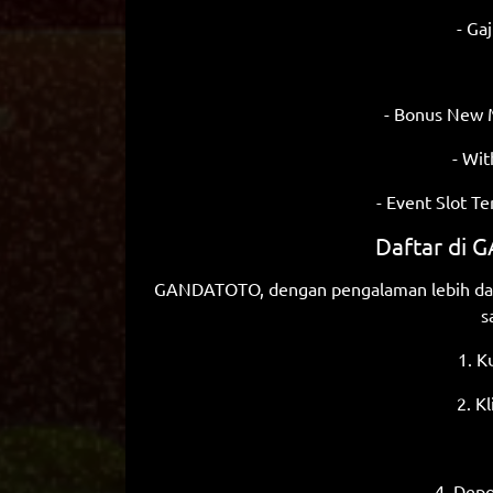
- Ga
- Bonus New 
- Wi
- Event Slot T
Daftar di 
GANDATOTO, dengan pengalaman lebih dari 7
s
1. K
2. K
4. Depo