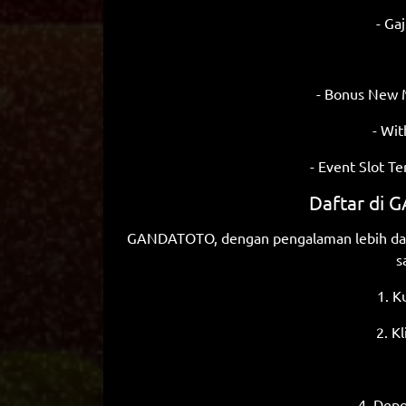
- Ga
- Bonus New 
- Wi
- Event Slot T
Daftar di 
GANDATOTO, dengan pengalaman lebih dari 7
s
1. K
2. K
4. Depo