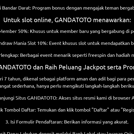
ji Bandar Darat: Program bonus dengan mengajak teman berga
Untuk slot online, GANDATOTO menawarkan:
Member 50%: Khusus untuk member baru yang bergabung di pe
thdraw Mania Slot 10%: Event khusus slot untuk mendapatkan b
erlengkap: Berbagai event menarik seperti freespin dan hadiah m
GANDATOTO dan Raih Peluang Jackpot serta Pr
 tahun, dikenal sebagai platform aman dan adil bagi para pe
angat sederhana, hanya perlu mengikuti langkah-langkah beriku
unjungi Situs GANDATOTO: Akses situs resmi kami di browser 
lik Tombol Daftar: Temukan dan klik tombol "Daftar" atau "Regis
3. Isi Formulir Pendaftaran: Berikan informasi yang akurat.
sit Dana: Lakukan deposit melalui Bank Lokal atau layanan Qris 