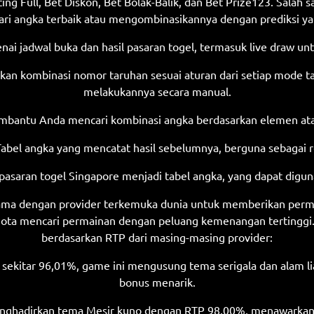
g Full, Bet Diskon, Bet Bolak-Balik, dan Bet Prize123. Salah sa
ari angka terbaik atau mengombinasikannya dengan prediksi yan
nai jadwal buka dan hasil pasaran togel, termasuk live draw unt
akan kombinasi nomor taruhan sesuai aturan dari setiap mode
melakukannya secara manual.
embantu Anda mencari kombinasi angka berdasarkan elemen a
Tabel angka yang mencatat hasil sebelumnya, berguna sebagai r
pasaran togel Singapore menjadi tabel angka, yang dapat digun
sama dengan provider terkemuka dunia untuk memberikan perm
ota mencari permainan dengan peluang kemenangan tertinggi
berdasarkan RTP dari masing-masing provider:
P sekitar 96,01%, game ini mengusung tema serigala dan alam l
bonus menarik.
Menghadirkan tema Mesir kuno dengan RTP 98,00%, menawarka