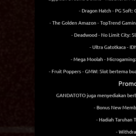
- Dragon Hatch - PG Soft:
- The Golden Amazon - TopTrend Gamin
- Deadwood - No Limit City: S
- Ultra Gatotkaca - 
- Mega Moolah - Microgaming: 
- Fruit Poppers - GMW: Slot bertema 
Promo
GANDATOTO juga menyediakan berbag
- Bonus New Membe
- Hadiah Taruhan 
- Withdr