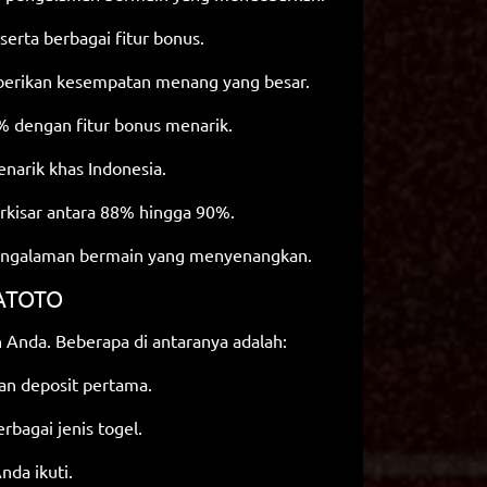
erta berbagai fitur bonus.
berikan kesempatan menang yang besar.
2% dengan fitur bonus menarik.
narik khas Indonesia.
erkisar antara 88% hingga 90%.
pengalaman bermain yang menyenangkan.
DATOTO
nda. Beberapa di antaranya adalah:
n deposit pertama.
bagai jenis togel.
da ikuti.