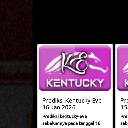
ucky-Eve
Prediksi
Kentucky-Eve
Pr
16 Jan 2026
15
y-eve
Prediksi kentucky-eve
Pre
tanggal 17
sebelumnya pada tanggal 16
seb