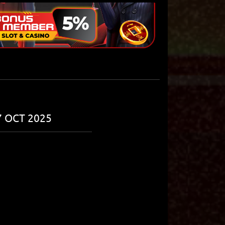
7 OCT 2025