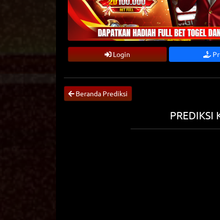
Login
Pr
Beranda Prediksi
PREDIKSI 