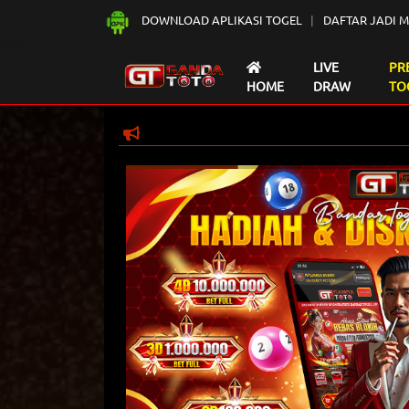
DOWNLOAD APLIKASI TOGEL
DAFTAR JADI 
LIVE
PR
HOME
DRAW
TO