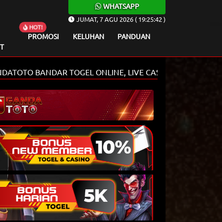
WHATSAPP
JUMAT
, 7 AGU 2026
(
19
:
25
:
43
)
HOT!
PROMOSI
KELUHAN
PANDUAN
T
BANDAR TOGEL ONLINE, LIVE CASINO ONLINE DAN SLOT ONL