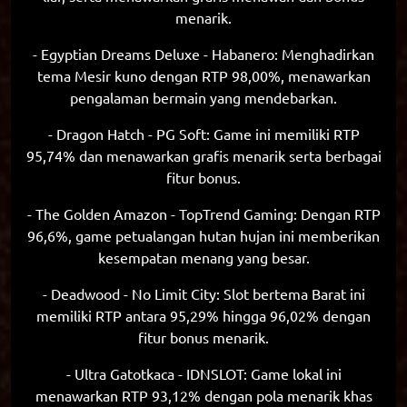
menarik.
- Egyptian Dreams Deluxe - Habanero: Menghadirkan
tema Mesir kuno dengan RTP 98,00%, menawarkan
pengalaman bermain yang mendebarkan.
- Dragon Hatch - PG Soft: Game ini memiliki RTP
95,74% dan menawarkan grafis menarik serta berbagai
fitur bonus.
- The Golden Amazon - TopTrend Gaming: Dengan RTP
96,6%, game petualangan hutan hujan ini memberikan
kesempatan menang yang besar.
- Deadwood - No Limit City: Slot bertema Barat ini
memiliki RTP antara 95,29% hingga 96,02% dengan
fitur bonus menarik.
- Ultra Gatotkaca - IDNSLOT: Game lokal ini
menawarkan RTP 93,12% dengan pola menarik khas