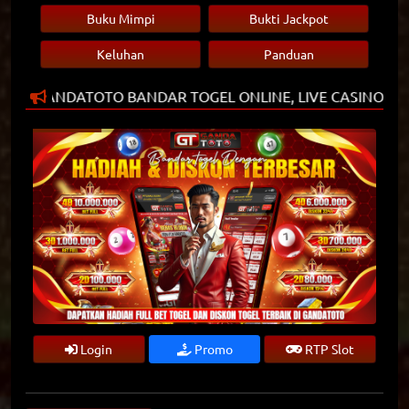
Buku Mimpi
Bukti Jackpot
Keluhan
Panduan
I GANDATOTO BANDAR TOGEL ONLINE, LIVE CASINO ONLINE D
Login
Promo
RTP Slot