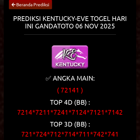
Beranda Prediksi
PREDIKSI KENTUCKY-EVE TOGEL HARI
INI GANDATOTO 06 NOV 2025
✅ ANGKA MAIN:
( 72141 )
TOP 4D (BB) :
7214*7211*7241*7124*7121*7142
TOP 3D (BB) :
721*724*712*714*711*742*741