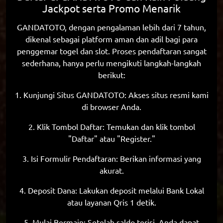
Jackpot serta Promo Menarik
GANDATOTO, dengan pengalaman lebih dari 7 tahun,
dikenal sebagai platform aman dan adil bagi para
penggemar togel dan slot. Proses pendaftaran sangat
sederhana, hanya perlu mengikuti langkah-langkah
berikut:
1. Kunjungi Situs GANDATOTO: Akses situs resmi kami
di browser Anda.
2. Klik Tombol Daftar: Temukan dan klik tombol
"Daftar" atau "Register."
3. Isi Formulir Pendaftaran: Berikan informasi yang
akurat.
4. Deposit Dana: Lakukan deposit melalui Bank Lokal
atau layanan Qris 1 detik.
5. Mulai Bermain: Setelah saldo terisi, Anda dapat