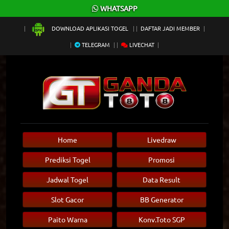
×
WHATSAPP
DOWNLOAD APLIKASI TOGEL
DAFTAR JADI MEMBER
TELEGRAM
LIVECHAT
Home
Livedraw
Prediksi Togel
Promosi
Jadwal Togel
Data Result
Slot Gacor
BB Generator
Paito Warna
Konv.Toto SGP