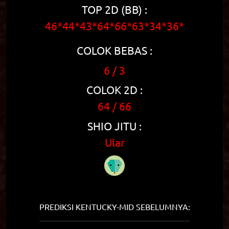
TOP 2D (BB) :
46*44*43*64*66*63*34*36*
COLOK BEBAS :
6 / 3
COLOK 2D :
64 / 66
SHIO JITU :
Ular
PREDIKSI KENTUCKY-MID SEBELUMNYA: