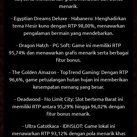
menarik.
- Egyptian Dreams Deluxe - Habanero: Menghadirkan
tema Mesir kuno dengan RTP 98,00%, menawarkan
pengalaman bermain yang mendebarkan.
- Dragon Hatch - PG Soft: Game ini memiliki RTP
95,74% dan menawarkan grafis menarik serta berbagai
fitur bonus.
- The Golden Amazon - TopTrend Gaming: Dengan RTP
96,6%, game petualangan hutan hujan ini memberikan
kesempatan menang yang besar.
- Deadwood - No Limit City: Slot bertema Barat ini
memiliki RTP antara 95,29% hingga 96,02% dengan
fitur bonus menarik.
- Ultra Gatotkaca - IDNSLOT: Game lokal ini
menawarkan RTP 93,12% dengan pola menarik khas