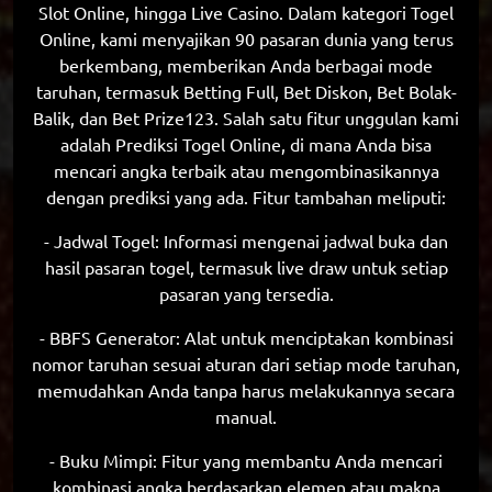
Slot Online, hingga Live Casino. Dalam kategori Togel
Online, kami menyajikan 90 pasaran dunia yang terus
berkembang, memberikan Anda berbagai mode
taruhan, termasuk Betting Full, Bet Diskon, Bet Bolak-
Balik, dan Bet Prize123. Salah satu fitur unggulan kami
adalah Prediksi Togel Online, di mana Anda bisa
mencari angka terbaik atau mengombinasikannya
dengan prediksi yang ada. Fitur tambahan meliputi:
- Jadwal Togel: Informasi mengenai jadwal buka dan
hasil pasaran togel, termasuk live draw untuk setiap
pasaran yang tersedia.
- BBFS Generator: Alat untuk menciptakan kombinasi
nomor taruhan sesuai aturan dari setiap mode taruhan,
memudahkan Anda tanpa harus melakukannya secara
manual.
- Buku Mimpi: Fitur yang membantu Anda mencari
kombinasi angka berdasarkan elemen atau makna