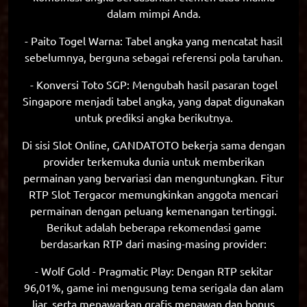
dalam mimpi Anda.
- Paito Togel Warna: Tabel angka yang mencatat hasil
sebelumnya, berguna sebagai referensi pola taruhan.
- Konversi Toto SGP: Mengubah hasil pasaran togel
Singapore menjadi tabel angka, yang dapat digunakan
untuk prediksi angka berikutnya.
Di sisi Slot Online, GANDATOTO bekerja sama dengan
provider terkemuka dunia untuk memberikan
permainan yang bervariasi dan menguntungkan. Fitur
RTP Slot Tergacor memungkinkan anggota mencari
permainan dengan peluang kemenangan tertinggi.
Berikut adalah beberapa rekomendasi game
berdasarkan RTP dari masing-masing provider:
- Wolf Gold - Pragmatic Play: Dengan RTP sekitar
96,01%, game ini mengusung tema serigala dan alam
liar, serta menawarkan grafis menawan dan bonus