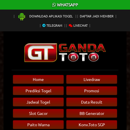
×
WHATSAPP
DOWNLOAD APLIKASI TOGEL
DAFTAR JADI MEMBER
TELEGRAM
LIVECHAT
Home
Livedraw
Prediksi Togel
Promosi
Jadwal Togel
Data Result
Slot Gacor
BB Generator
Paito Warna
Konv.Toto SGP