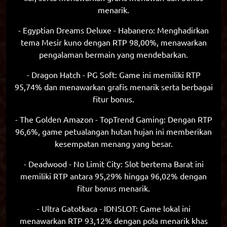
menarik.
- Egyptian Dreams Deluxe - Habanero: Menghadirkan
tema Mesir kuno dengan RTP 98,00%, menawarkan
pengalaman bermain yang mendebarkan.
- Dragon Hatch - PG Soft: Game ini memiliki RTP
95,74% dan menawarkan grafis menarik serta berbagai
fitur bonus.
- The Golden Amazon - TopTrend Gaming: Dengan RTP
96,6%, game petualangan hutan hujan ini memberikan
kesempatan menang yang besar.
- Deadwood - No Limit City: Slot bertema Barat ini
memiliki RTP antara 95,29% hingga 96,02% dengan
fitur bonus menarik.
- Ultra Gatotkaca - IDNSLOT: Game lokal ini
menawarkan RTP 93,12% dengan pola menarik khas