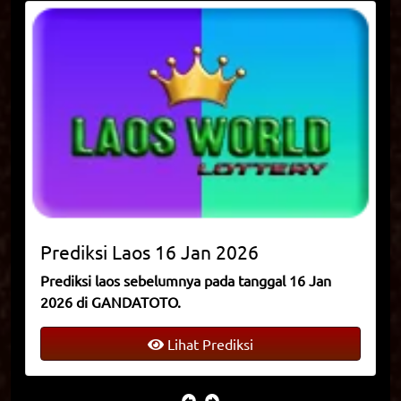
Prediksi
Laos
16 Jan 2026
Prediksi laos sebelumnya pada tanggal 16 Jan
2026 di GANDATOTO.
Lihat Prediksi