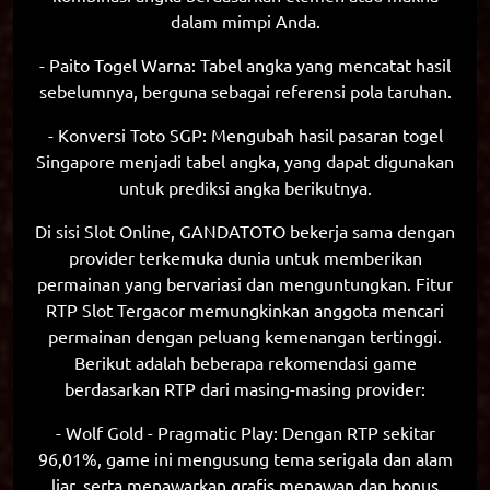
dalam mimpi Anda.
- Paito Togel Warna: Tabel angka yang mencatat hasil
sebelumnya, berguna sebagai referensi pola taruhan.
- Konversi Toto SGP: Mengubah hasil pasaran togel
Singapore menjadi tabel angka, yang dapat digunakan
untuk prediksi angka berikutnya.
Di sisi Slot Online, GANDATOTO bekerja sama dengan
provider terkemuka dunia untuk memberikan
permainan yang bervariasi dan menguntungkan. Fitur
RTP Slot Tergacor memungkinkan anggota mencari
permainan dengan peluang kemenangan tertinggi.
Berikut adalah beberapa rekomendasi game
berdasarkan RTP dari masing-masing provider:
- Wolf Gold - Pragmatic Play: Dengan RTP sekitar
96,01%, game ini mengusung tema serigala dan alam
liar, serta menawarkan grafis menawan dan bonus