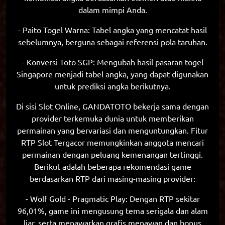
dalam mimpi Anda.
- Paito Togel Warna: Tabel angka yang mencatat hasil
sebelumnya, berguna sebagai referensi pola taruhan.
- Konversi Toto SGP: Mengubah hasil pasaran togel
Singapore menjadi tabel angka, yang dapat digunakan
untuk prediksi angka berikutnya.
Di sisi Slot Online, GANDATOTO bekerja sama dengan
provider terkemuka dunia untuk memberikan
permainan yang bervariasi dan menguntungkan. Fitur
RTP Slot Tergacor memungkinkan anggota mencari
permainan dengan peluang kemenangan tertinggi.
Berikut adalah beberapa rekomendasi game
berdasarkan RTP dari masing-masing provider:
- Wolf Gold - Pragmatic Play: Dengan RTP sekitar
96,01%, game ini mengusung tema serigala dan alam
liar, serta menawarkan grafis menawan dan bonus