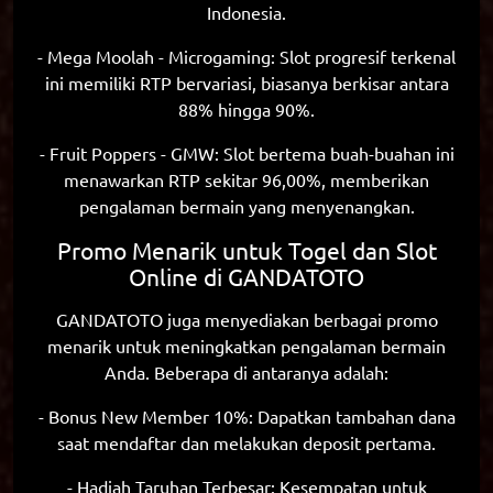
Indonesia.
- Mega Moolah - Microgaming: Slot progresif terkenal
ini memiliki RTP bervariasi, biasanya berkisar antara
88% hingga 90%.
- Fruit Poppers - GMW: Slot bertema buah-buahan ini
menawarkan RTP sekitar 96,00%, memberikan
pengalaman bermain yang menyenangkan.
Promo Menarik untuk Togel dan Slot
Online di GANDATOTO
GANDATOTO juga menyediakan berbagai promo
menarik untuk meningkatkan pengalaman bermain
Anda. Beberapa di antaranya adalah:
- Bonus New Member 10%: Dapatkan tambahan dana
saat mendaftar dan melakukan deposit pertama.
- Hadiah Taruhan Terbesar: Kesempatan untuk