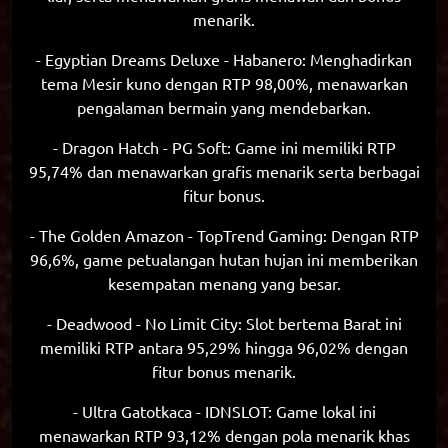
menarik.
- Egyptian Dreams Deluxe - Habanero: Menghadirkan
tema Mesir kuno dengan RTP 98,00%, menawarkan
pengalaman bermain yang mendebarkan.
- Dragon Hatch - PG Soft: Game ini memiliki RTP
95,74% dan menawarkan grafis menarik serta berbagai
fitur bonus.
- The Golden Amazon - TopTrend Gaming: Dengan RTP
96,6%, game petualangan hutan hujan ini memberikan
kesempatan menang yang besar.
- Deadwood - No Limit City: Slot bertema Barat ini
memiliki RTP antara 95,29% hingga 96,02% dengan
fitur bonus menarik.
- Ultra Gatotkaca - IDNSLOT: Game lokal ini
menawarkan RTP 93,12% dengan pola menarik khas