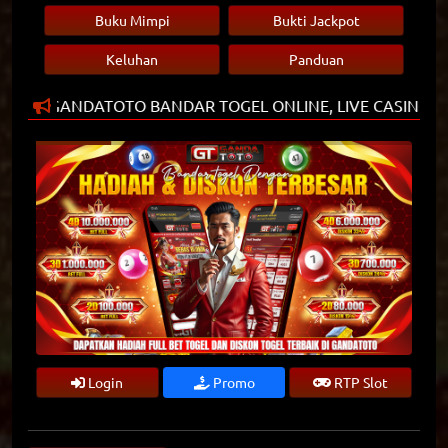
Buku Mimpi
Bukti Jackpot
Keluhan
Panduan
DI GANDATOTO BANDAR TOGEL ONLINE, LIVE CASINO ONLINE 
Login
Promo
RTP Slot