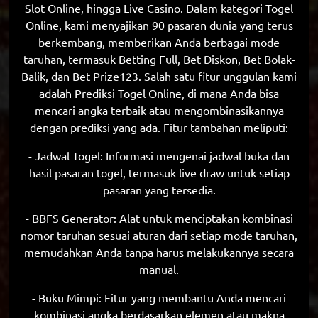
Slot Online, hingga Live Casino. Dalam kategori Togel
Online, kami menyajikan 90 pasaran dunia yang terus
berkembang, memberikan Anda berbagai mode
taruhan, termasuk Betting Full, Bet Diskon, Bet Bolak-
Balik, dan Bet Prize123. Salah satu fitur unggulan kami
adalah Prediksi Togel Online, di mana Anda bisa
mencari angka terbaik atau mengombinasikannya
dengan prediksi yang ada. Fitur tambahan meliputi:
- Jadwal Togel: Informasi mengenai jadwal buka dan
hasil pasaran togel, termasuk live draw untuk setiap
pasaran yang tersedia.
- BBFS Generator: Alat untuk menciptakan kombinasi
nomor taruhan sesuai aturan dari setiap mode taruhan,
memudahkan Anda tanpa harus melakukannya secara
manual.
- Buku Mimpi: Fitur yang membantu Anda mencari
kombinasi angka berdasarkan elemen atau makna