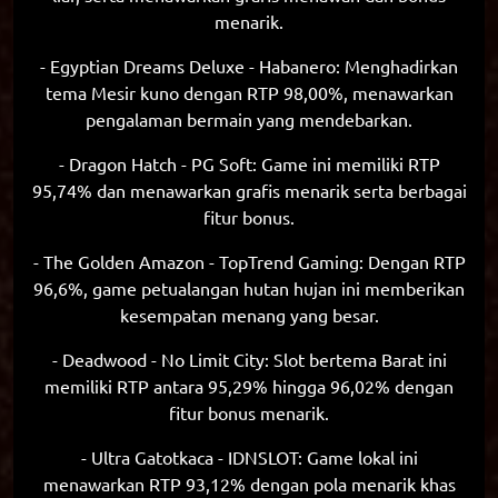
menarik.
- Egyptian Dreams Deluxe - Habanero: Menghadirkan
tema Mesir kuno dengan RTP 98,00%, menawarkan
pengalaman bermain yang mendebarkan.
- Dragon Hatch - PG Soft: Game ini memiliki RTP
95,74% dan menawarkan grafis menarik serta berbagai
fitur bonus.
- The Golden Amazon - TopTrend Gaming: Dengan RTP
96,6%, game petualangan hutan hujan ini memberikan
kesempatan menang yang besar.
- Deadwood - No Limit City: Slot bertema Barat ini
memiliki RTP antara 95,29% hingga 96,02% dengan
fitur bonus menarik.
- Ultra Gatotkaca - IDNSLOT: Game lokal ini
menawarkan RTP 93,12% dengan pola menarik khas