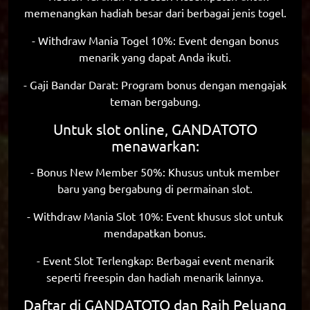
memenangkan hadiah besar dari berbagai jenis togel.
- Withdraw Mania Togel 10%: Event dengan bonus
menarik yang dapat Anda ikuti.
- Gaji Bandar Darat: Program bonus dengan mengajak
teman bergabung.
Untuk slot online, GANDATOTO
menawarkan:
- Bonus New Member 50%: Khusus untuk member
baru yang bergabung di permainan slot.
- Withdraw Mania Slot 10%: Event khusus slot untuk
mendapatkan bonus.
- Event Slot Terlengkap: Berbagai event menarik
seperti freespin dan hadiah menarik lainnya.
Daftar di GANDATOTO dan Raih Peluang