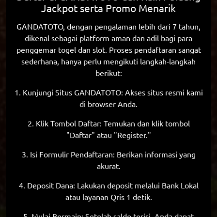
Jackpot serta Promo Menarik
GANDATOTO, dengan pengalaman lebih dari 7 tahun,
dikenal sebagai platform aman dan adil bagi para
penggemar togel dan slot. Proses pendaftaran sangat
sederhana, hanya perlu mengikuti langkah-langkah
berikut:
1. Kunjungi Situs GANDATOTO: Akses situs resmi kami
di browser Anda.
2. Klik Tombol Daftar: Temukan dan klik tombol
"Daftar" atau "Register."
3. Isi Formulir Pendaftaran: Berikan informasi yang
akurat.
4. Deposit Dana: Lakukan deposit melalui Bank Lokal
atau layanan Qris 1 detik.
5. Mulai Bermain: Setelah saldo terisi, Anda dapat