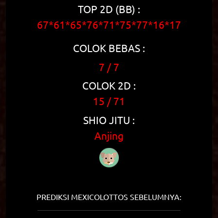
TOP 2D (BB) :
67*61*65*76*71*75*77*16*17
COLOK BEBAS :
7 / 7
COLOK 2D :
15 / 71
SHIO JITU :
Anjing
PREDIKSI MEXICOLOTTOS SEBELUMNYA: