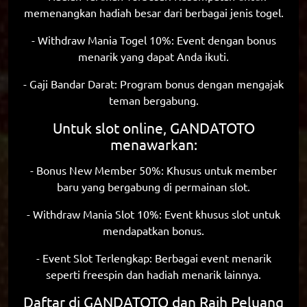
memenangkan hadiah besar dari berbagai jenis togel.
- Withdraw Mania Togel 10%: Event dengan bonus
menarik yang dapat Anda ikuti.
- Gaji Bandar Darat: Program bonus dengan mengajak
teman bergabung.
Untuk slot online, GANDATOTO
menawarkan:
- Bonus New Member 50%: Khusus untuk member
baru yang bergabung di permainan slot.
- Withdraw Mania Slot 10%: Event khusus slot untuk
mendapatkan bonus.
- Event Slot Terlengkap: Berbagai event menarik
seperti freespin dan hadiah menarik lainnya.
Daftar di GANDATOTO dan Raih Peluang