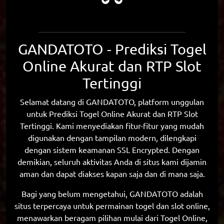
GANDATOTO - Prediksi Togel
Online Akurat dan RTP Slot
Tertinggi
Selamat datang di GANDATOTO, platform unggulan
untuk Prediksi Togel Online Akurat dan RTP Slot
Tertinggi. Kami menyediakan fitur-fitur yang mudah
digunakan dengan tampilan modern, dilengkapi
dengan sistem keamanan SSL Encrypted. Dengan
demikian, seluruh aktivitas Anda di situs kami dijamin
aman dan dapat diakses kapan saja dan di mana saja.
Bagi yang belum mengetahui, GANDATOTO adalah
situs terpercaya untuk permainan togel dan slot online,
menawarkan beragam pilihan mulai dari Togel Online,