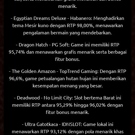
menarik.
- Egyptian Dreams Deluxe - Habanero: Menghadirkan
tema Mesir kuno dengan RTP 98,00%, menawarkan
pengalaman bermain yang mendebarkan.
- Dragon Hatch - PG Soft: Game ini memiliki RTP
95,74% dan menawarkan grafis menarik serta berbagai
fitur bonus.
- The Golden Amazon - TopTrend Gaming: Dengan RTP
96,6%, game petualangan hutan hujan ini memberikan
kesempatan menang yang besar.
- Deadwood - No Limit City: Slot bertema Barat ini
memiliki RTP antara 95,29% hingga 96,02% dengan
fitur bonus menarik.
- Ultra Gatotkaca - IDNSLOT: Game lokal ini
menawarkan RTP 93,12% dengan pola menarik khas