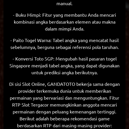
manual.
- Buku Mimpi: Fitur yang membantu Anda mencari
kombinasi angka berdasarkan elemen atau makna
dalam mimpi Anda.
- Paito Togel Warna: Tabel angka yang mencatat hasil
sebelumnya, berguna sebagai referensi pola taruhan.
- Konversi Toto SGP: Mengubah hasil pasaran togel
Singapore menjadi tabel angka, yang dapat digunakan
untuk prediksi angka berikutnya.
Di sisi Slot Online, GANDATOTO bekerja sama dengan
provider terkemuka dunia untuk memberikan
permainan yang bervariasi dan menguntungkan. Fitur
RTP Slot Tergacor memungkinkan anggota mencari
permainan dengan peluang kemenangan tertinggi.
Berikut adalah beberapa rekomendasi game
berdasarkan RTP dari masing-masing provider: