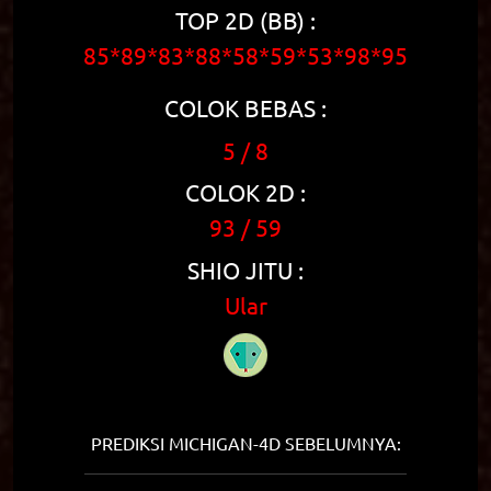
TOP 2D (BB) :
85*89*83*88*58*59*53*98*95
COLOK BEBAS :
5 / 8
COLOK 2D :
93 / 59
SHIO JITU :
Ular
PREDIKSI MICHIGAN-4D SEBELUMNYA: