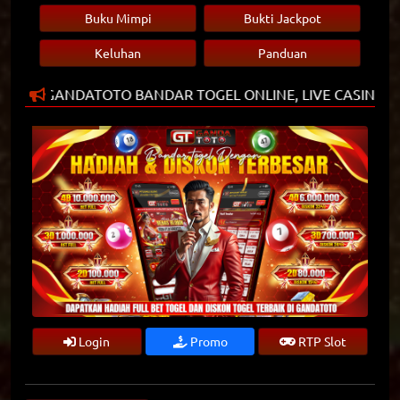
Buku Mimpi
Bukti Jackpot
Keluhan
Panduan
DI GANDATOTO BANDAR TOGEL ONLINE, LIVE CASINO ONLINE
Login
Promo
RTP Slot