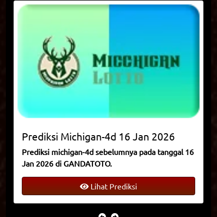
Prediksi
Michigan-4d
16 Jan 2026
Prediksi michigan-4d sebelumnya pada tanggal 16
Jan 2026 di GANDATOTO.
Lihat Prediksi