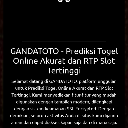
GANDATOTO - Prediksi Togel
Online Akurat dan RTP Slot
Tertinggi
Selamat datang di GANDATOTO, platform unggulan
untuk Prediksi Togel Online Akurat dan RTP Slot
Tertinggi. Kami menyediakan fitur-fitur yang mudah
digunakan dengan tampilan modern, dilengkapi
dengan sistem keamanan SSL Encrypted. Dengan
demikian, seluruh aktivitas Anda di situs kami dijamin
aman dan dapat diakses kapan saja dan di mana saja.