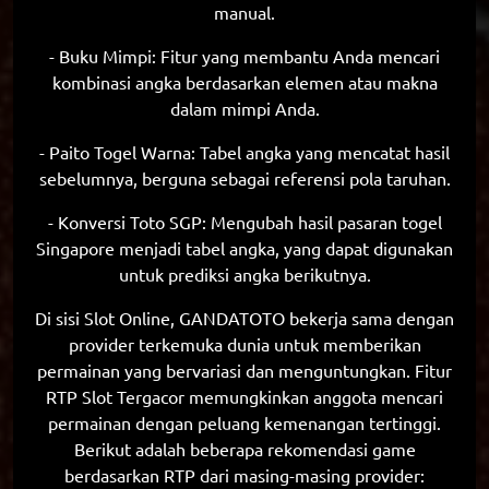
manual.
- Buku Mimpi: Fitur yang membantu Anda mencari
kombinasi angka berdasarkan elemen atau makna
dalam mimpi Anda.
- Paito Togel Warna: Tabel angka yang mencatat hasil
sebelumnya, berguna sebagai referensi pola taruhan.
- Konversi Toto SGP: Mengubah hasil pasaran togel
Singapore menjadi tabel angka, yang dapat digunakan
untuk prediksi angka berikutnya.
Di sisi Slot Online, GANDATOTO bekerja sama dengan
provider terkemuka dunia untuk memberikan
permainan yang bervariasi dan menguntungkan. Fitur
RTP Slot Tergacor memungkinkan anggota mencari
permainan dengan peluang kemenangan tertinggi.
Berikut adalah beberapa rekomendasi game
berdasarkan RTP dari masing-masing provider: