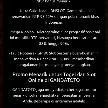
fitur bonus menarik.
- Ultra Gatotkaca - IDNSLOT: Game lokal ini
menawarkan RTP 93,12% dengan pola menarik khas
Indonesia.
- Mega Moolah - Microgaming: Slot progresif terkenal
ini memiliki RTP bervariasi, biasanya berkisar antara
88% hingga 90%.
- Fruit Poppers - GMW: Slot bertema buah-buahan ini
menawarkan RTP sekitar 96,00%, memberikan
pengalaman bermain yang menyenangkan.
Promo Menarik untuk Togel dan Slot
Online di GANDATOTO
GANDATOTO juga menyediakan berbagai promo
menarik untuk meningkatkan pengalaman bermain
Anda. Beberapa di antaranya adalah: