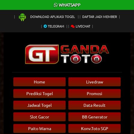
×
WHATSAPP
DOWNLOAD APLIKASI TOGEL
DAFTAR JADI MEMBER
TELEGRAM
LIVECHAT
Home
Livedraw
Prediksi Togel
Promosi
Jadwal Togel
Data Result
Slot Gacor
BB Generator
Paito Warna
Konv.Toto SGP