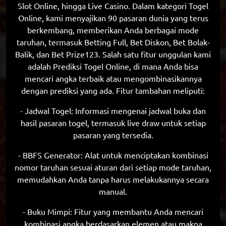
Slot Online, hingga Live Casino. Dalam kategori Togel
Online, kami menyajikan 90 pasaran dunia yang terus
berkembang, memberikan Anda berbagai mode
taruhan, termasuk Betting Full, Bet Diskon, Bet Bolak-
Balik, dan Bet Prize123. Salah satu fitur unggulan kami
adalah Prediksi Togel Online, di mana Anda bisa
mencari angka terbaik atau mengombinasikannya
dengan prediksi yang ada. Fitur tambahan meliputi:
- Jadwal Togel: Informasi mengenai jadwal buka dan
hasil pasaran togel, termasuk live draw untuk setiap
pasaran yang tersedia.
- BBFS Generator: Alat untuk menciptakan kombinasi
nomor taruhan sesuai aturan dari setiap mode taruhan,
memudahkan Anda tanpa harus melakukannya secara
manual.
- Buku Mimpi: Fitur yang membantu Anda mencari
kombinasi angka berdasarkan elemen atau makna