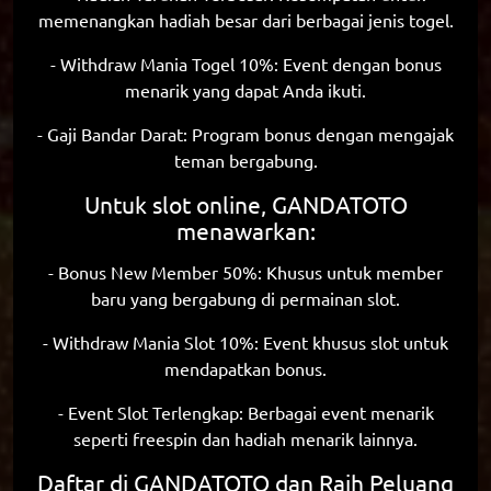
memenangkan hadiah besar dari berbagai jenis togel.
- Withdraw Mania Togel 10%: Event dengan bonus
menarik yang dapat Anda ikuti.
- Gaji Bandar Darat: Program bonus dengan mengajak
teman bergabung.
Untuk slot online, GANDATOTO
menawarkan:
- Bonus New Member 50%: Khusus untuk member
baru yang bergabung di permainan slot.
- Withdraw Mania Slot 10%: Event khusus slot untuk
mendapatkan bonus.
- Event Slot Terlengkap: Berbagai event menarik
seperti freespin dan hadiah menarik lainnya.
Daftar di GANDATOTO dan Raih Peluang