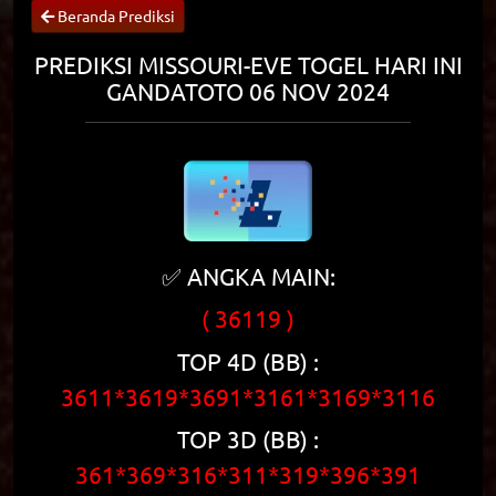
Beranda Prediksi
PREDIKSI MISSOURI-EVE TOGEL HARI INI
GANDATOTO 06 NOV 2024
✅ ANGKA MAIN:
( 36119 )
TOP 4D (BB) :
3611*3619*3691*3161*3169*3116
TOP 3D (BB) :
361*369*316*311*319*396*391