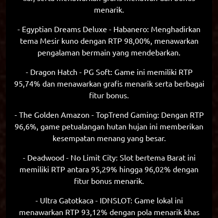
menarik.
- Egyptian Dreams Deluxe - Habanero: Menghadirkan
tema Mesir kuno dengan RTP 98,00%, menawarkan
pengalaman bermain yang mendebarkan.
- Dragon Hatch - PG Soft: Game ini memiliki RTP
95,74% dan menawarkan grafis menarik serta berbagai
fitur bonus.
- The Golden Amazon - TopTrend Gaming: Dengan RTP
96,6%, game petualangan hutan hujan ini memberikan
kesempatan menang yang besar.
- Deadwood - No Limit City: Slot bertema Barat ini
memiliki RTP antara 95,29% hingga 96,02% dengan
fitur bonus menarik.
- Ultra Gatotkaca - IDNSLOT: Game lokal ini
menawarkan RTP 93,12% dengan pola menarik khas