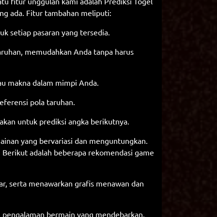
tu fitur unggulan kami adalah Prediksi Togel
g ada. Fitur tambahan meliputi:
uk setiap pasaran yang tersedia.
 taruhan, memudahkan Anda tanpa harus
tau makna dalam mimpi Anda.
eferensi pola taruhan.
akan untuk prediksi angka berikutnya.
ainan yang bervariasi dan menguntungkan.
. Berikut adalah beberapa rekomendasi game
iar, serta menawarkan grafis menawan dan
n pengalaman bermain yang mendebarkan.