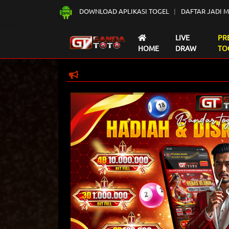
DOWNLOAD APLIKASI TOGEL
DAFTAR JADI 
LIVE
PR
HOME
DRAW
TO