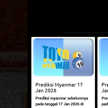
nmar
17
Prediksi
Myanmar
16
Pr
Jan 2026
Ja
r sebelumnya
Prediksi myanmar sebelumnya
Pre
an 2026 di
pada tanggal 16 Jan 2026 di
pad