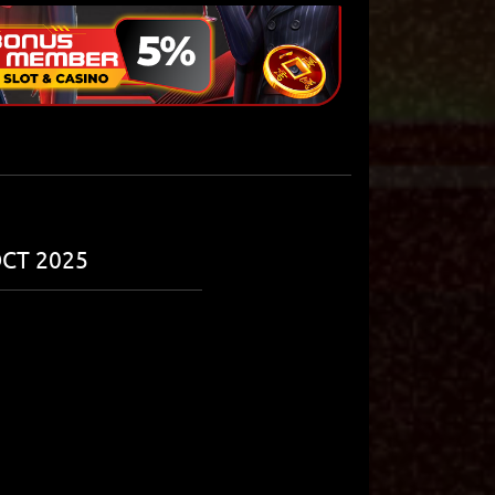
CT 2025