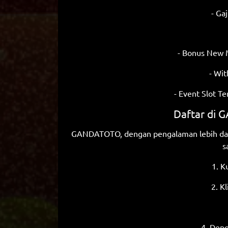
- Ga
- Bonus New 
- Wi
- Event Slot T
Daftar di 
GANDATOTO, dengan pengalaman lebih dari 7
s
1. K
2. K
4. Depo