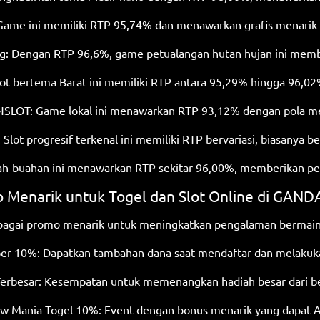
 Game ini memiliki RTP 95,74% dan menawarkan grafis menarik s
g: Dengan RTP 96,6%, game petualangan hutan hujan ini mem
lot bertema Barat ini memiliki RTP antara 95,29% hingga 96,0
IDNSLOT: Game lokal ini menawarkan RTP 93,12% dengan pola me
Slot progresif terkenal ini memiliki RTP bervariasi, biasanya b
buah-buahan ini menawarkan RTP sekitar 96,00%, memberikan 
 Menarik untuk Togel dan Slot Online di GAN
ai promo menarik untuk meningkatkan pengalaman bermain A
r 10%: Dapatkan tambahan dana saat mendaftar dan melakuka
Terbesar: Kesempatan untuk memenangkan hadiah besar dari ber
aw Mania Togel 10%: Event dengan bonus menarik yang dapat An