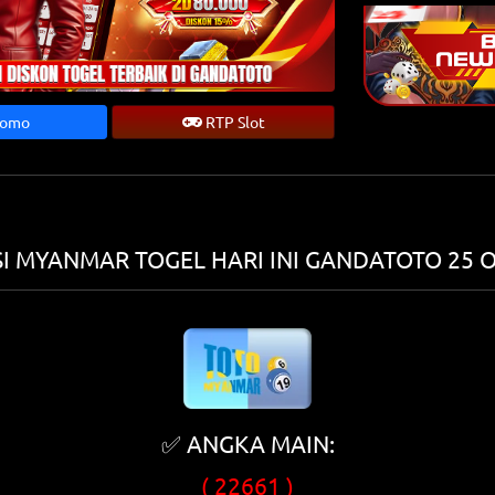
omo
RTP Slot
SI MYANMAR TOGEL HARI INI GANDATOTO 25 O
✅ ANGKA MAIN:
( 22661 )