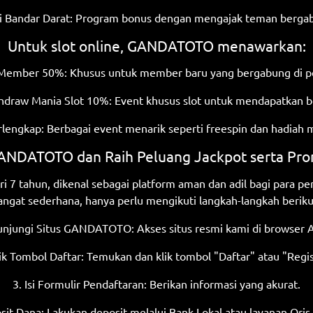
ji Bandar Darat: Program bonus dengan mengajak teman berga
Untuk slot online, GANDATOTO menawarkan:
Member 50%: Khusus untuk member baru yang bergabung di pe
thdraw Mania Slot 10%: Event khusus slot untuk mendapatkan b
erlengkap: Berbagai event menarik seperti freespin dan hadiah m
GANDATOTO dan Raih Peluang Jackpot serta Pr
 tahun, dikenal sebagai platform aman dan adil bagi para pe
angat sederhana, hanya perlu mengikuti langkah-langkah beriku
unjungi Situs GANDATOTO: Akses situs resmi kami di browser 
lik Tombol Daftar: Temukan dan klik tombol "Daftar" atau "Regis
3. Isi Formulir Pendaftaran: Berikan informasi yang akurat.
sit Dana: Lakukan deposit melalui Bank Lokal atau layanan Qris 