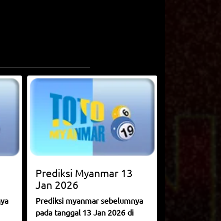
Prediksi
Myanmar
13
Prediksi
M
Jan 2026
Jan 2026
nya
Prediksi myanmar sebelumnya
Prediksi mya
pada tanggal 13 Jan 2026 di
pada tanggal 