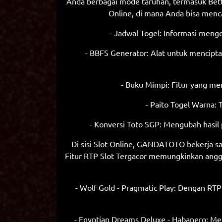
Anda berbagai mode taruhan, termasuk Bettin
Online, di mana Anda bisa menc
- Jadwal Togel: Informasi menge
- BBFS Generator: Alat untuk mencipt
- Buku Mimpi: Fitur yang m
- Paito Togel Warna: 
- Konversi Toto SGP: Mengubah hasil 
Di sisi Slot Online, GANDATOTO bekerja 
Fitur RTP Slot Tergacor memungkinkan angg
- Wolf Gold - Pragmatic Play: Dengan RT
- Egyptian Dreams Deluxe - Habanero: 