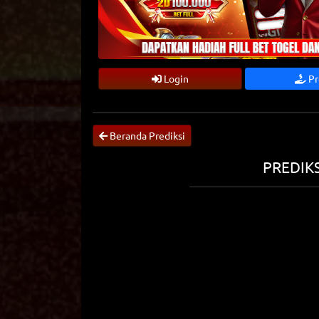
Login
Pr
Beranda Prediksi
PREDIK