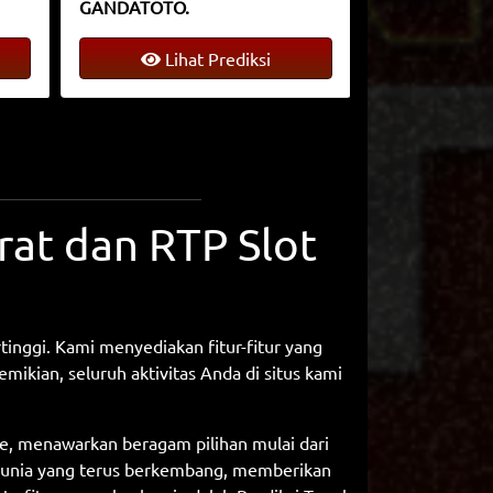
GANDATOTO.
GANDATOTO.
Lihat Prediksi
Liha
at dan RTP Slot
inggi. Kami menyediakan fitur-fitur yang
kian, seluruh aktivitas Anda di situs kami
e, menawarkan beragam pilihan mulai dari
n dunia yang terus berkembang, memberikan