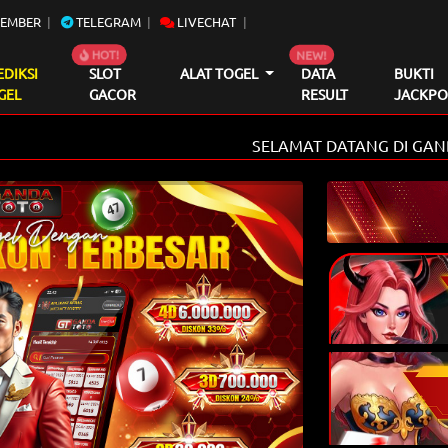
MEMBER
TELEGRAM
LIVECHAT
HOT!
NEW!
EDIKSI
SLOT
ALAT TOGEL
DATA
BUKTI
GEL
GACOR
RESULT
JACKPO
SELAMAT DATANG DI GANDATOTO 