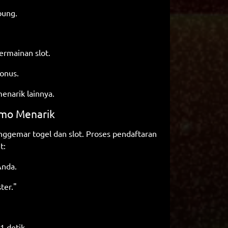
bung.
rmainan slot.
onus.
enarik lainnya.
omo Menarik
nggemar togel dan slot. Proses pendaftaran
t:
Anda.
ter."
1 detik.