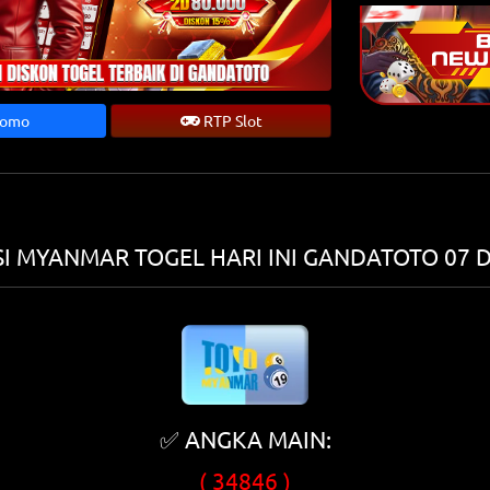
omo
RTP Slot
SI MYANMAR TOGEL HARI INI GANDATOTO 07 D
✅ ANGKA MAIN:
( 34846 )