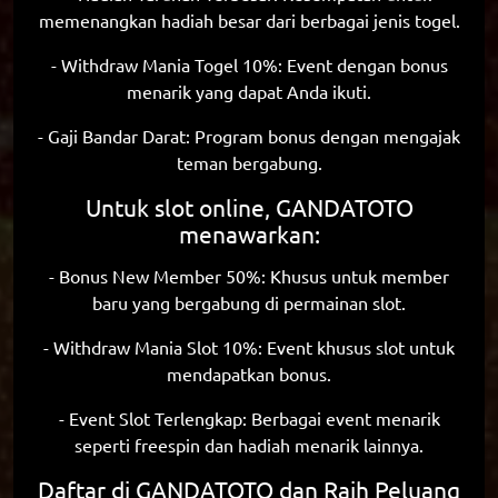
memenangkan hadiah besar dari berbagai jenis togel.
- Withdraw Mania Togel 10%: Event dengan bonus
menarik yang dapat Anda ikuti.
- Gaji Bandar Darat: Program bonus dengan mengajak
teman bergabung.
Untuk slot online, GANDATOTO
menawarkan:
- Bonus New Member 50%: Khusus untuk member
baru yang bergabung di permainan slot.
- Withdraw Mania Slot 10%: Event khusus slot untuk
mendapatkan bonus.
- Event Slot Terlengkap: Berbagai event menarik
seperti freespin dan hadiah menarik lainnya.
Daftar di GANDATOTO dan Raih Peluang