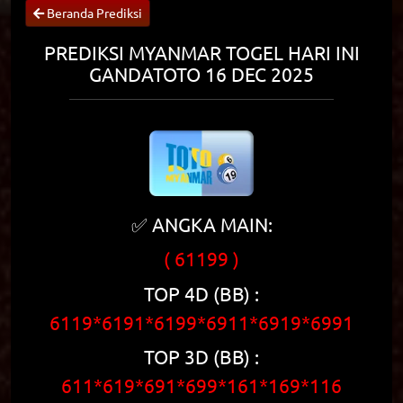
Beranda Prediksi
PREDIKSI MYANMAR TOGEL HARI INI
GANDATOTO 16 DEC 2025
✅ ANGKA MAIN:
( 61199 )
TOP 4D (BB) :
6119*6191*6199*6911*6919*6991
TOP 3D (BB) :
611*619*691*699*161*169*116