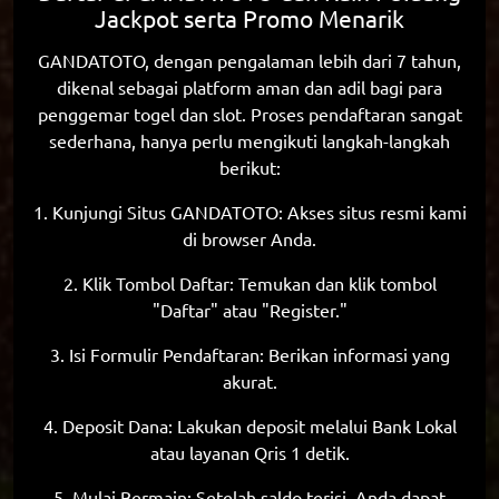
Jackpot serta Promo Menarik
GANDATOTO, dengan pengalaman lebih dari 7 tahun,
dikenal sebagai platform aman dan adil bagi para
penggemar togel dan slot. Proses pendaftaran sangat
sederhana, hanya perlu mengikuti langkah-langkah
berikut:
1. Kunjungi Situs GANDATOTO: Akses situs resmi kami
di browser Anda.
2. Klik Tombol Daftar: Temukan dan klik tombol
"Daftar" atau "Register."
3. Isi Formulir Pendaftaran: Berikan informasi yang
akurat.
4. Deposit Dana: Lakukan deposit melalui Bank Lokal
atau layanan Qris 1 detik.
5. Mulai Bermain: Setelah saldo terisi, Anda dapat