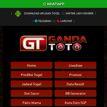
×
WHATSAPP
DOWNLOAD APLIKASI TOGEL
DAFTAR JADI MEMBER
TELEGRAM
LIVECHAT
Home
Livedraw
Prediksi Togel
Promosi
Jadwal Togel
Data Result
Slot Gacor
BB Generator
Paito Warna
Konv.Toto SGP