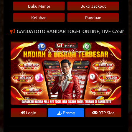
Buku Mimpi
Bukti Jackpot
Keluhan
Panduan
 DI GANDATOTO BANDAR TOGEL ONLINE, LIVE CASINO ONLINE
Login
Promo
RTP Slot