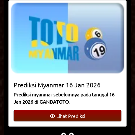
Prediksi
Myanmar
16 Jan 2026
Prediksi myanmar sebelumnya pada tanggal 16
Jan 2026 di GANDATOTO.
Lihat Prediksi