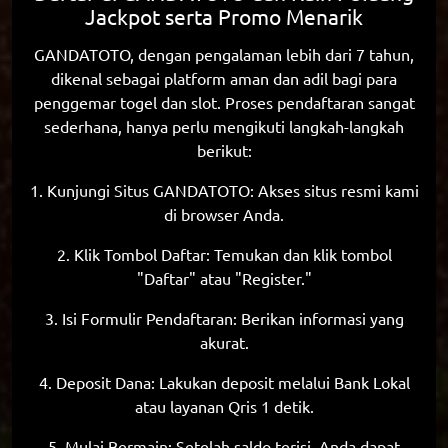
Jackpot serta Promo Menarik
GANDATOTO, dengan pengalaman lebih dari 7 tahun,
dikenal sebagai platform aman dan adil bagi para
penggemar togel dan slot. Proses pendaftaran sangat
sederhana, hanya perlu mengikuti langkah-langkah
berikut:
1. Kunjungi Situs GANDATOTO: Akses situs resmi kami
di browser Anda.
2. Klik Tombol Daftar: Temukan dan klik tombol
"Daftar" atau "Register."
3. Isi Formulir Pendaftaran: Berikan informasi yang
akurat.
4. Deposit Dana: Lakukan deposit melalui Bank Lokal
atau layanan Qris 1 detik.
5. Mulai Bermain: Setelah saldo terisi, Anda dapat