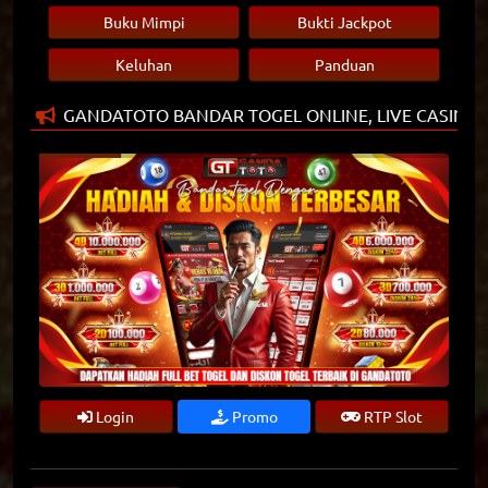
Buku Mimpi
Bukti Jackpot
Keluhan
Panduan
 DI GANDATOTO BANDAR TOGEL ONLINE, LIVE CASINO ONLINE
Login
Promo
RTP Slot