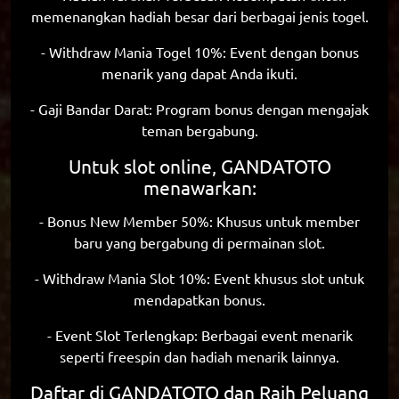
memenangkan hadiah besar dari berbagai jenis togel.
- Withdraw Mania Togel 10%: Event dengan bonus
menarik yang dapat Anda ikuti.
- Gaji Bandar Darat: Program bonus dengan mengajak
teman bergabung.
Untuk slot online, GANDATOTO
menawarkan:
- Bonus New Member 50%: Khusus untuk member
baru yang bergabung di permainan slot.
- Withdraw Mania Slot 10%: Event khusus slot untuk
mendapatkan bonus.
- Event Slot Terlengkap: Berbagai event menarik
seperti freespin dan hadiah menarik lainnya.
Daftar di GANDATOTO dan Raih Peluang