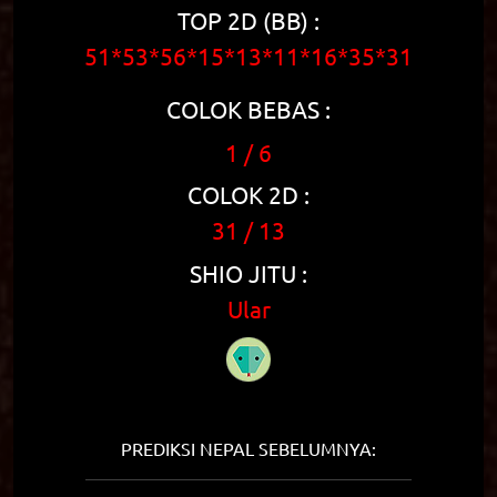
TOP 2D (BB) :
51*53*56*15*13*11*16*35*31
COLOK BEBAS :
1 / 6
COLOK 2D :
31 / 13
SHIO JITU :
Ular
PREDIKSI NEPAL SEBELUMNYA: