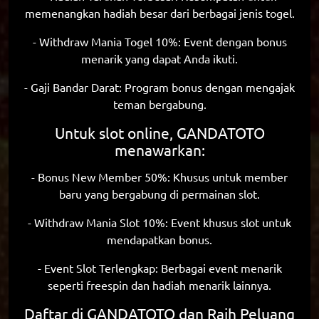
memenangkan hadiah besar dari berbagai jenis togel.
- Withdraw Mania Togel 10%: Event dengan bonus
menarik yang dapat Anda ikuti.
- Gaji Bandar Darat: Program bonus dengan mengajak
teman bergabung.
Untuk slot online, GANDATOTO
menawarkan:
- Bonus New Member 50%: Khusus untuk member
baru yang bergabung di permainan slot.
- Withdraw Mania Slot 10%: Event khusus slot untuk
mendapatkan bonus.
- Event Slot Terlengkap: Berbagai event menarik
seperti freespin dan hadiah menarik lainnya.
Daftar di GANDATOTO dan Raih Peluang