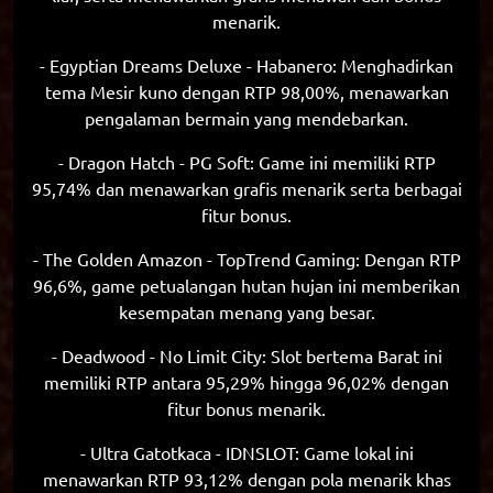
menarik.
- Egyptian Dreams Deluxe - Habanero: Menghadirkan
tema Mesir kuno dengan RTP 98,00%, menawarkan
pengalaman bermain yang mendebarkan.
- Dragon Hatch - PG Soft: Game ini memiliki RTP
95,74% dan menawarkan grafis menarik serta berbagai
fitur bonus.
- The Golden Amazon - TopTrend Gaming: Dengan RTP
96,6%, game petualangan hutan hujan ini memberikan
kesempatan menang yang besar.
- Deadwood - No Limit City: Slot bertema Barat ini
memiliki RTP antara 95,29% hingga 96,02% dengan
fitur bonus menarik.
- Ultra Gatotkaca - IDNSLOT: Game lokal ini
menawarkan RTP 93,12% dengan pola menarik khas