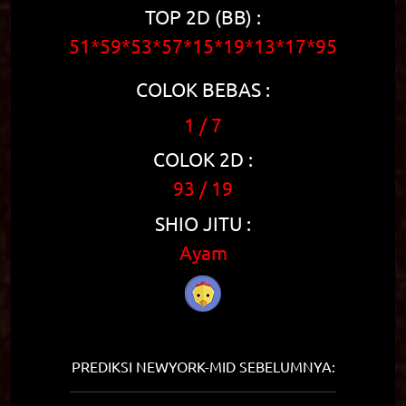
TOP 2D (BB) :
51*59*53*57*15*19*13*17*95
COLOK BEBAS :
1 / 7
COLOK 2D :
93 / 19
SHIO JITU :
Ayam
PREDIKSI NEWYORK-MID SEBELUMNYA: