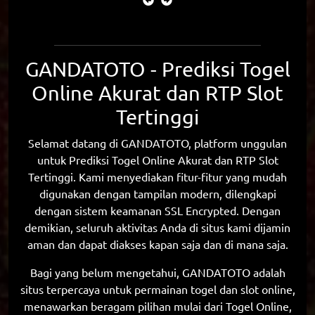
GANDATOTO - Prediksi Togel
Online Akurat dan RTP Slot
Tertinggi
Selamat datang di GANDATOTO, platform unggulan
untuk Prediksi Togel Online Akurat dan RTP Slot
Tertinggi. Kami menyediakan fitur-fitur yang mudah
digunakan dengan tampilan modern, dilengkapi
dengan sistem keamanan SSL Encrypted. Dengan
demikian, seluruh aktivitas Anda di situs kami dijamin
aman dan dapat diakses kapan saja dan di mana saja.
Bagi yang belum mengetahui, GANDATOTO adalah
situs terpercaya untuk permainan togel dan slot online,
menawarkan beragam pilihan mulai dari Togel Online,