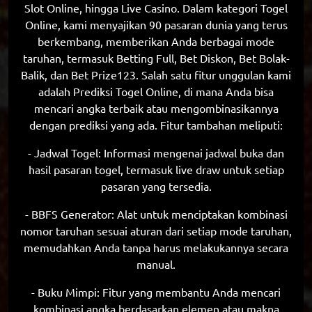
Slot Online, hingga Live Casino. Dalam kategori Togel
Online, kami menyajikan 90 pasaran dunia yang terus
berkembang, memberikan Anda berbagai mode
taruhan, termasuk Betting Full, Bet Diskon, Bet Bolak-
Balik, dan Bet Prize123. Salah satu fitur unggulan kami
adalah Prediksi Togel Online, di mana Anda bisa
mencari angka terbaik atau mengombinasikannya
dengan prediksi yang ada. Fitur tambahan meliputi:
- Jadwal Togel: Informasi mengenai jadwal buka dan
hasil pasaran togel, termasuk live draw untuk setiap
pasaran yang tersedia.
- BBFS Generator: Alat untuk menciptakan kombinasi
nomor taruhan sesuai aturan dari setiap mode taruhan,
memudahkan Anda tanpa harus melakukannya secara
manual.
- Buku Mimpi: Fitur yang membantu Anda mencari
kombinasi angka berdasarkan elemen atau makna