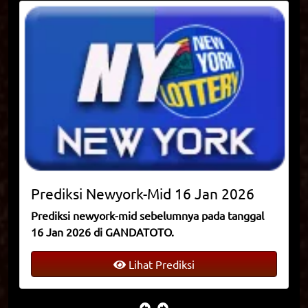
Prediksi
Newyork-Mid
16 Jan 2026
Prediksi newyork-mid sebelumnya pada tanggal
16 Jan 2026 di GANDATOTO.
Lihat Prediksi