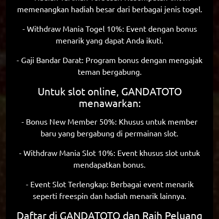
memenangkan hadiah besar dari berbagai jenis togel.
- Withdraw Mania Togel 10%: Event dengan bonus
menarik yang dapat Anda ikuti.
- Gaji Bandar Darat: Program bonus dengan mengajak
teman bergabung.
Untuk slot online, GANDATOTO
menawarkan:
- Bonus New Member 50%: Khusus untuk member
baru yang bergabung di permainan slot.
- Withdraw Mania Slot 10%: Event khusus slot untuk
mendapatkan bonus.
- Event Slot Terlengkap: Berbagai event menarik
seperti freespin dan hadiah menarik lainnya.
Daftar di GANDATOTO dan Raih Peluang