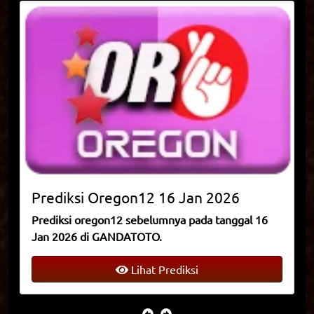
Prediksi
Oregon12
16 Jan 2026
Prediksi oregon12 sebelumnya pada tanggal 16
Jan 2026 di GANDATOTO.
Lihat Prediksi