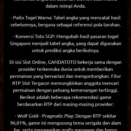
dalam mimpi Anda.
- Paito Togel Warna: Tabel angka yang mencatat hasil
sebelumnya, berguna sebagai referensi pola taruhan.
- Konversi Toto SGP: Mengubah hasil pasaran togel
Singapore menjadi tabel angka, yang dapat digunakan
untuk prediksi angka berikutnya.
Di sisi Slot Online, GANDATOTO bekerja sama dengan
provider terkemuka dunia untuk memberikan
permainan yang bervariasi dan menguntungkan. Fitur
RTP Slot Tergacor memungkinkan anggota mencari
permainan dengan peluang kemenangan tertinggi.
Berikut adalah beberapa rekomendasi game
berdasarkan RTP dari masing-masing provider:
- Wolf Gold - Pragmatic Play: Dengan RTP sekitar
96,01%, game ini mengusung tema serigala dan alam
liar, serta menawarkan grafis menawan dan bonus