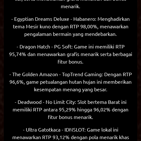
menarik.
- Egyptian Dreams Deluxe - Habanero: Menghadirkan
tema Mesir kuno dengan RTP 98,00%, menawarkan
pengalaman bermain yang mendebarkan.
- Dragon Hatch - PG Soft: Game ini memiliki RTP
95,74% dan menawarkan grafis menarik serta berbagai
fitur bonus.
- The Golden Amazon - TopTrend Gaming: Dengan RTP
96,6%, game petualangan hutan hujan ini memberikan
kesempatan menang yang besar.
- Deadwood - No Limit City: Slot bertema Barat ini
memiliki RTP antara 95,29% hingga 96,02% dengan
fitur bonus menarik.
- Ultra Gatotkaca - IDNSLOT: Game lokal ini
menawarkan RTP 93,12% dengan pola menarik khas