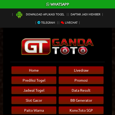
×
WHATSAPP
DOWNLOAD APLIKASI TOGEL
DAFTAR JADI MEMBER
TELEGRAM
LIVECHAT
Home
Livedraw
Prediksi Togel
Promosi
Jadwal Togel
Data Result
Slot Gacor
BB Generator
Paito Warna
Konv.Toto SGP