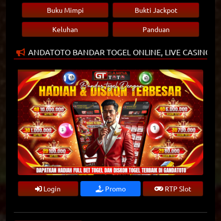
Buku Mimpi
Bukti Jackpot
Keluhan
Panduan
DI GANDATOTO BANDAR TOGEL ONLINE, LIVE CASINO ONLINE 
Login
Promo
RTP Slot