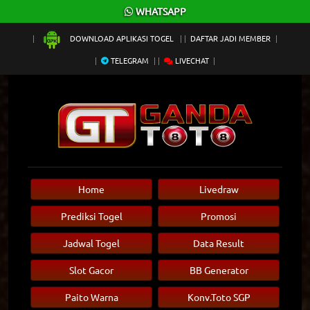
×
WHATSAPP
DOWNLOAD APLIKASI TOGEL
DAFTAR JADI MEMBER
TELEGRAM
LIVECHAT
Home
Livedraw
Prediksi Togel
Promosi
Jadwal Togel
Data Result
Slot Gacor
BB Generator
Paito Warna
Konv.Toto SGP