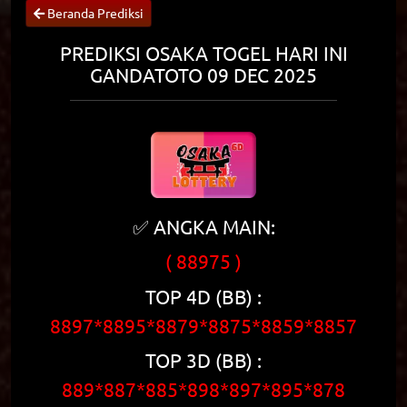
Beranda Prediksi
PREDIKSI OSAKA TOGEL HARI INI
GANDATOTO 09 DEC 2025
✅ ANGKA MAIN:
( 88975 )
TOP 4D (BB) :
8897*8895*8879*8875*8859*8857
TOP 3D (BB) :
889*887*885*898*897*895*878