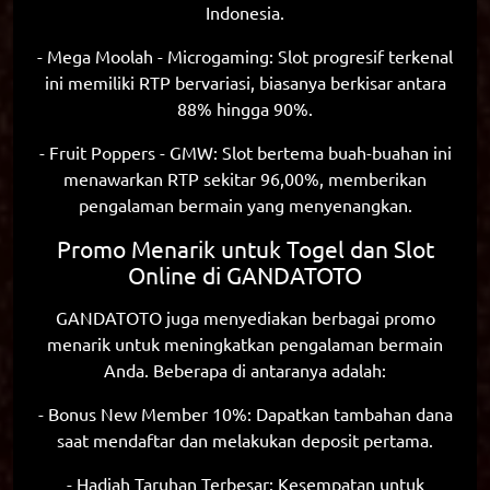
Indonesia.
- Mega Moolah - Microgaming: Slot progresif terkenal
ini memiliki RTP bervariasi, biasanya berkisar antara
88% hingga 90%.
- Fruit Poppers - GMW: Slot bertema buah-buahan ini
menawarkan RTP sekitar 96,00%, memberikan
pengalaman bermain yang menyenangkan.
Promo Menarik untuk Togel dan Slot
Online di GANDATOTO
GANDATOTO juga menyediakan berbagai promo
menarik untuk meningkatkan pengalaman bermain
Anda. Beberapa di antaranya adalah:
- Bonus New Member 10%: Dapatkan tambahan dana
saat mendaftar dan melakukan deposit pertama.
- Hadiah Taruhan Terbesar: Kesempatan untuk