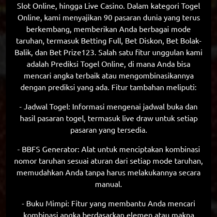
Slot Online, hingga Live Casino. Dalam kategori Togel
Online, kami menyajikan 90 pasaran dunia yang terus
berkembang, memberikan Anda berbagai mode
taruhan, termasuk Betting Full, Bet Diskon, Bet Bolak-
Balik, dan Bet Prize123. Salah satu fitur unggulan kami
adalah Prediksi Togel Online, di mana Anda bisa
mencari angka terbaik atau mengombinasikannya
dengan prediksi yang ada. Fitur tambahan meliputi:
- Jadwal Togel: Informasi mengenai jadwal buka dan
hasil pasaran togel, termasuk live draw untuk setiap
pasaran yang tersedia.
- BBFS Generator: Alat untuk menciptakan kombinasi
nomor taruhan sesuai aturan dari setiap mode taruhan,
memudahkan Anda tanpa harus melakukannya secara
manual.
- Buku Mimpi: Fitur yang membantu Anda mencari
kombinasi angka berdasarkan elemen atau makna