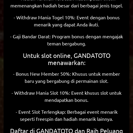
memenangkan hadiah besar dari berbagai jenis togel.
- Withdraw Mania Togel 10%: Event dengan bonus
menarik yang dapat Anda ikuti.
- Gaji Bandar Darat: Program bonus dengan mengajak
teman bergabung.
Untuk slot online, GANDATOTO
menawarkan:
- Bonus New Member 50%: Khusus untuk member
baru yang bergabung di permainan slot.
- Withdraw Mania Slot 10%: Event khusus slot untuk
mendapatkan bonus.
- Event Slot Terlengkap: Berbagai event menarik
seperti freespin dan hadiah menarik lainnya.
Daftar di GANDATOTO dan Raih Peluang