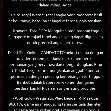
dalam mimpi Anda.
- Paito Togel Warna: Tabel angka yang mencatat hasil
sebelumnya, berguna sebagai referensi pola taruhan.
- Konversi Toto SGP: Mengubah hasil pasaran togel
Singapore menjadi tabel angka, yang dapat digunakan
untuk prediksi angka berikutnya.
Di sisi Slot Online, GANDATOTO bekerja sama dengan
provider terkemuka dunia untuk memberikan
permainan yang bervariasi dan menguntungkan. Fitur
RTP Slot Tergacor memungkinkan anggota mencari
permainan dengan peluang kemenangan tertinggi.
Berikut adalah beberapa rekomendasi game
berdasarkan RTP dari masing-masing provider:
- Wolf Gold - Pragmatic Play: Dengan RTP sekitar
96,01%, game ini mengusung tema serigala dan alam
liar, serta menawarkan grafis menawan dan bonus