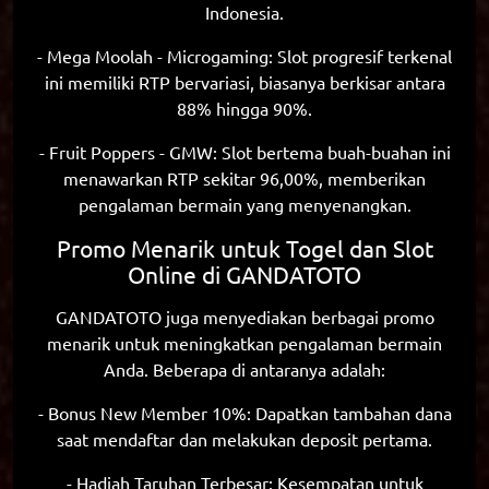
Indonesia.
- Mega Moolah - Microgaming: Slot progresif terkenal
ini memiliki RTP bervariasi, biasanya berkisar antara
88% hingga 90%.
- Fruit Poppers - GMW: Slot bertema buah-buahan ini
menawarkan RTP sekitar 96,00%, memberikan
pengalaman bermain yang menyenangkan.
Promo Menarik untuk Togel dan Slot
Online di GANDATOTO
GANDATOTO juga menyediakan berbagai promo
menarik untuk meningkatkan pengalaman bermain
Anda. Beberapa di antaranya adalah:
- Bonus New Member 10%: Dapatkan tambahan dana
saat mendaftar dan melakukan deposit pertama.
- Hadiah Taruhan Terbesar: Kesempatan untuk