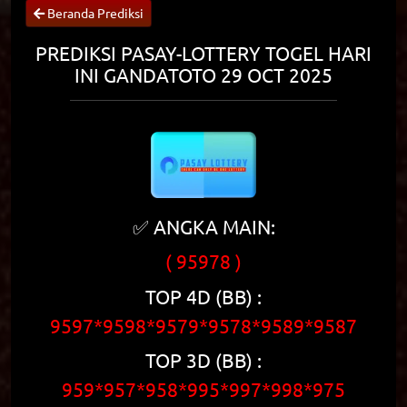
Beranda Prediksi
PREDIKSI PASAY-LOTTERY TOGEL HARI
INI GANDATOTO 29 OCT 2025
✅ ANGKA MAIN:
( 95978 )
TOP 4D (BB) :
9597*9598*9579*9578*9589*9587
TOP 3D (BB) :
959*957*958*995*997*998*975