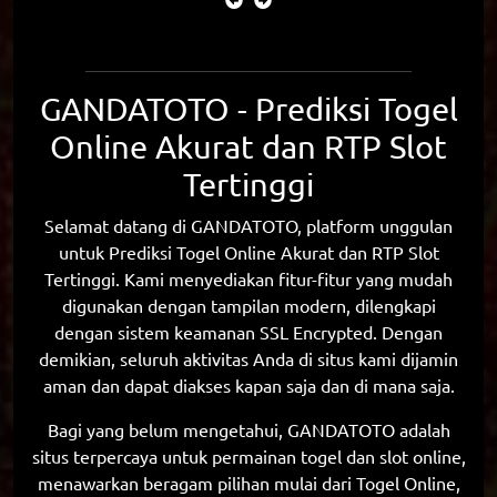
GANDATOTO - Prediksi Togel
Online Akurat dan RTP Slot
Tertinggi
Selamat datang di GANDATOTO, platform unggulan
untuk Prediksi Togel Online Akurat dan RTP Slot
Tertinggi. Kami menyediakan fitur-fitur yang mudah
digunakan dengan tampilan modern, dilengkapi
dengan sistem keamanan SSL Encrypted. Dengan
demikian, seluruh aktivitas Anda di situs kami dijamin
aman dan dapat diakses kapan saja dan di mana saja.
Bagi yang belum mengetahui, GANDATOTO adalah
situs terpercaya untuk permainan togel dan slot online,
menawarkan beragam pilihan mulai dari Togel Online,