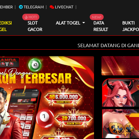
MEMBER
TELEGRAM
LIVECHAT
HOT!
NEW!
EDIKSI
SLOT
ALAT TOGEL
DATA
BUKTI
GEL
GACOR
RESULT
JACKPO
SELAMAT DATANG DI GANDATOTO 