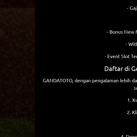
- Ga
- Bonus New 
- Wi
- Event Slot T
Daftar di 
GANDATOTO, dengan pengalaman lebih dari 7
s
1. K
2. K
4. Depo