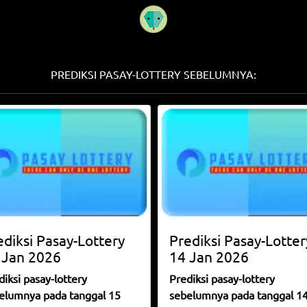
PREDIKSI PASAY-LOTTERY SEBELUMNYA:
ediksi
Pasay-Lottery
Prediksi
Pasay-Lotter
 Jan 2026
14 Jan 2026
diksi pasay-lottery
Prediksi pasay-lottery
elumnya pada tanggal 15
sebelumnya pada tanggal 1