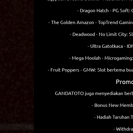
- Dragon Hatch - PG Soft:
- The Golden Amazon - TopTrend Gamin
- Deadwood - No Limit City: S
- Ultra Gatotkaca - 
- Mega Moolah - Microgaming: 
- Fruit Poppers - GMW: Slot bertema 
Promo
GANDATOTO juga menyediakan berbag
- Bonus New Membe
- Hadiah Taruhan 
- Withdr