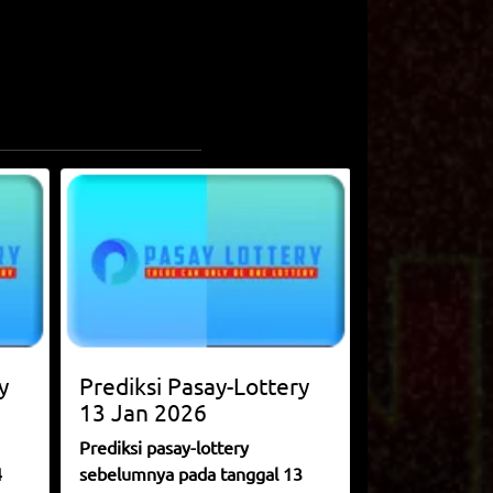
y
Prediksi
Pasay-Lottery
Prediksi
Pa
13 Jan 2026
12 Jan 20
Prediksi pasay-lottery
Prediksi pasay
4
sebelumnya pada tanggal 13
sebelumnya pa