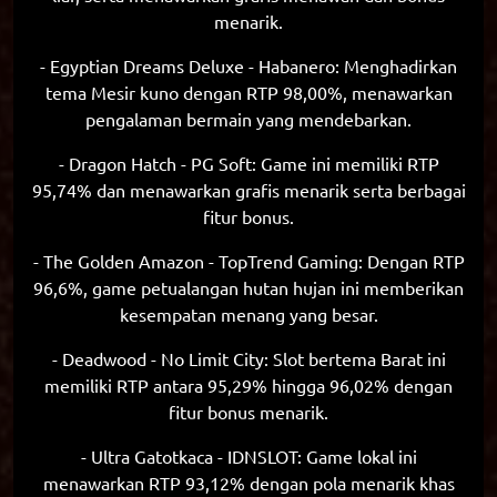
menarik.
- Egyptian Dreams Deluxe - Habanero: Menghadirkan
tema Mesir kuno dengan RTP 98,00%, menawarkan
pengalaman bermain yang mendebarkan.
- Dragon Hatch - PG Soft: Game ini memiliki RTP
95,74% dan menawarkan grafis menarik serta berbagai
fitur bonus.
- The Golden Amazon - TopTrend Gaming: Dengan RTP
96,6%, game petualangan hutan hujan ini memberikan
kesempatan menang yang besar.
- Deadwood - No Limit City: Slot bertema Barat ini
memiliki RTP antara 95,29% hingga 96,02% dengan
fitur bonus menarik.
- Ultra Gatotkaca - IDNSLOT: Game lokal ini
menawarkan RTP 93,12% dengan pola menarik khas