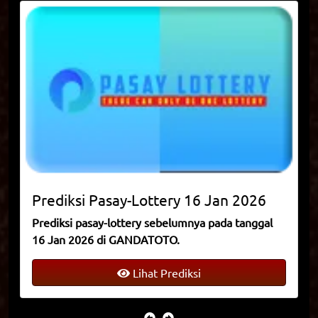
Prediksi
Pasay-Lottery
16 Jan 2026
Prediksi pasay-lottery sebelumnya pada tanggal
16 Jan 2026 di GANDATOTO.
Lihat Prediksi