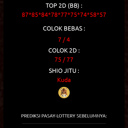
TOP 2D (BB) :
87*85*84*78*77*75*74*58*57
COLOK BEBAS :
7 / 4
COLOK 2D :
75 / 77
SHIO JITU :
Kuda
PREDIKSI PASAY-LOTTERY SEBELUMNYA: