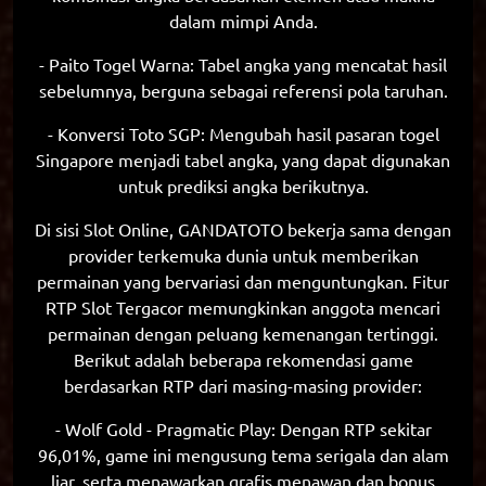
dalam mimpi Anda.
- Paito Togel Warna: Tabel angka yang mencatat hasil
sebelumnya, berguna sebagai referensi pola taruhan.
- Konversi Toto SGP: Mengubah hasil pasaran togel
Singapore menjadi tabel angka, yang dapat digunakan
untuk prediksi angka berikutnya.
Di sisi Slot Online, GANDATOTO bekerja sama dengan
provider terkemuka dunia untuk memberikan
permainan yang bervariasi dan menguntungkan. Fitur
RTP Slot Tergacor memungkinkan anggota mencari
permainan dengan peluang kemenangan tertinggi.
Berikut adalah beberapa rekomendasi game
berdasarkan RTP dari masing-masing provider:
- Wolf Gold - Pragmatic Play: Dengan RTP sekitar
96,01%, game ini mengusung tema serigala dan alam
liar, serta menawarkan grafis menawan dan bonus