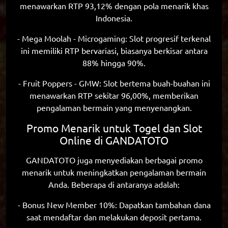
menawarkan RTP 93,12% dengan pola menarik khas
Indonesia.
- Mega Moolah - Microgaming: Slot progresif terkenal
ini memiliki RTP bervariasi, biasanya berkisar antara
88% hingga 90%.
- Fruit Poppers - GMW: Slot bertema buah-buahan ini
menawarkan RTP sekitar 96,00%, memberikan
pengalaman bermain yang menyenangkan.
Promo Menarik untuk Togel dan Slot
Online di GANDATOTO
GANDATOTO juga menyediakan berbagai promo
menarik untuk meningkatkan pengalaman bermain
Anda. Beberapa di antaranya adalah:
- Bonus New Member 10%: Dapatkan tambahan dana
saat mendaftar dan melakukan deposit pertama.