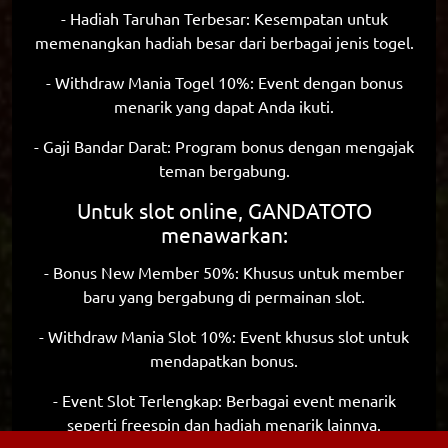
- Hadiah Taruhan Terbesar: Kesempatan untuk
memenangkan hadiah besar dari berbagai jenis togel.
- Withdraw Mania Togel 10%: Event dengan bonus
menarik yang dapat Anda ikuti.
- Gaji Bandar Darat: Program bonus dengan mengajak
teman bergabung.
Untuk slot online, GANDATOTO
menawarkan:
- Bonus New Member 50%: Khusus untuk member
baru yang bergabung di permainan slot.
- Withdraw Mania Slot 10%: Event khusus slot untuk
mendapatkan bonus.
- Event Slot Terlengkap: Berbagai event menarik
seperti freespin dan hadiah menarik lainnya.