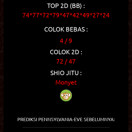
TOP 2D (BB) :
74*77*72*79*47*42*49*27*24
COLOK BEBAS :
4 / 9
COLOK 2D :
72 / 47
SHIO JITU :
Monyet
PREDIKSI PENNSYLVANIA-EVE SEBELUMNYA: