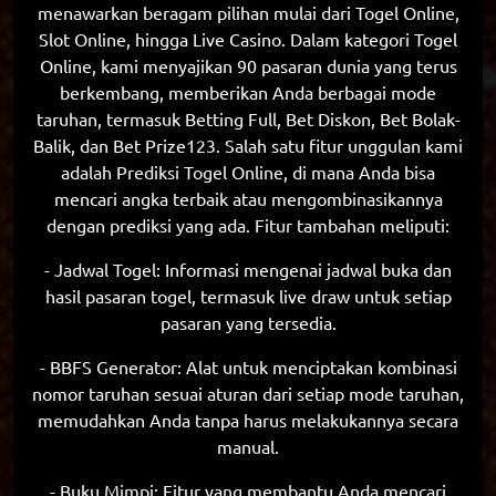
menawarkan beragam pilihan mulai dari Togel Online,
Slot Online, hingga Live Casino. Dalam kategori Togel
Online, kami menyajikan 90 pasaran dunia yang terus
berkembang, memberikan Anda berbagai mode
taruhan, termasuk Betting Full, Bet Diskon, Bet Bolak-
Balik, dan Bet Prize123. Salah satu fitur unggulan kami
adalah Prediksi Togel Online, di mana Anda bisa
mencari angka terbaik atau mengombinasikannya
dengan prediksi yang ada. Fitur tambahan meliputi:
- Jadwal Togel: Informasi mengenai jadwal buka dan
hasil pasaran togel, termasuk live draw untuk setiap
pasaran yang tersedia.
- BBFS Generator: Alat untuk menciptakan kombinasi
nomor taruhan sesuai aturan dari setiap mode taruhan,
memudahkan Anda tanpa harus melakukannya secara
manual.
- Buku Mimpi: Fitur yang membantu Anda mencari