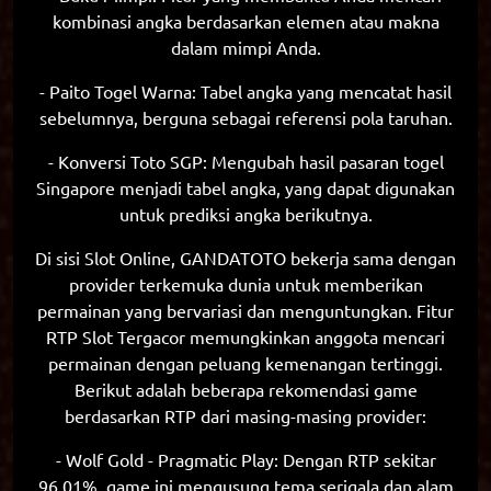
kombinasi angka berdasarkan elemen atau makna
dalam mimpi Anda.
- Paito Togel Warna: Tabel angka yang mencatat hasil
sebelumnya, berguna sebagai referensi pola taruhan.
- Konversi Toto SGP: Mengubah hasil pasaran togel
Singapore menjadi tabel angka, yang dapat digunakan
untuk prediksi angka berikutnya.
Di sisi Slot Online, GANDATOTO bekerja sama dengan
provider terkemuka dunia untuk memberikan
permainan yang bervariasi dan menguntungkan. Fitur
RTP Slot Tergacor memungkinkan anggota mencari
permainan dengan peluang kemenangan tertinggi.
Berikut adalah beberapa rekomendasi game
berdasarkan RTP dari masing-masing provider:
- Wolf Gold - Pragmatic Play: Dengan RTP sekitar
96,01%, game ini mengusung tema serigala dan alam