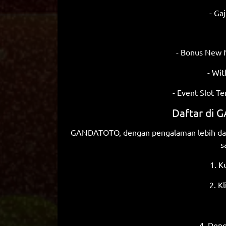
- Ga
- Bonus New 
- Wi
- Event Slot T
Daftar di 
GANDATOTO, dengan pengalaman lebih dari 7
s
1. K
2. K
4. Depo