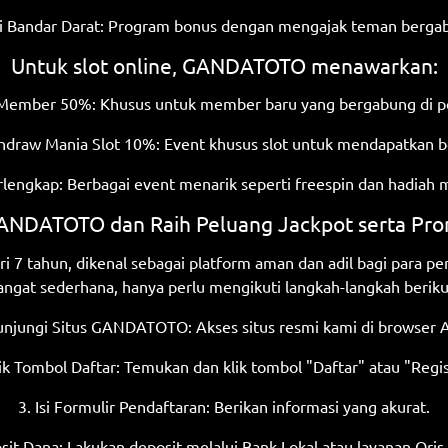
ji Bandar Darat: Program bonus dengan mengajak teman berga
Untuk slot online, GANDATOTO menawarkan:
Member 50%: Khusus untuk member baru yang bergabung di pe
thdraw Mania Slot 10%: Event khusus slot untuk mendapatkan b
erlengkap: Berbagai event menarik seperti freespin dan hadiah m
GANDATOTO dan Raih Peluang Jackpot serta Pr
 tahun, dikenal sebagai platform aman dan adil bagi para pe
angat sederhana, hanya perlu mengikuti langkah-langkah beriku
unjungi Situs GANDATOTO: Akses situs resmi kami di browser 
lik Tombol Daftar: Temukan dan klik tombol "Daftar" atau "Regis
3. Isi Formulir Pendaftaran: Berikan informasi yang akurat.
sit Dana: Lakukan deposit melalui Bank Lokal atau layanan Qris 