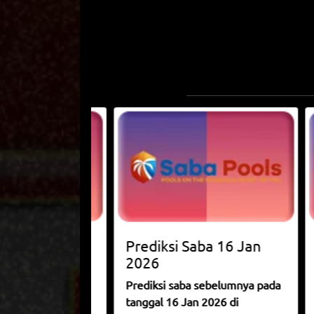
17 Jan
Prediksi
Saba
16 Jan
Pr
2026
20
belumnya pada
Prediksi saba sebelumnya pada
Pre
26 di
tanggal 16 Jan 2026 di
tan