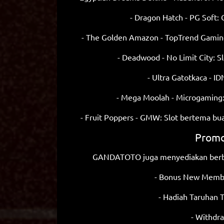
- Dragon Hatch - PG Soft:
- The Golden Amazon - TopTrend Gamin
- Deadwood - No Limit City: S
- Ultra Gatotkaca - 
- Mega Moolah - Microgaming: 
- Fruit Poppers - GMW: Slot bertema 
Promo
GANDATOTO juga menyediakan berbag
- Bonus New Membe
- Hadiah Taruhan 
- Withdr