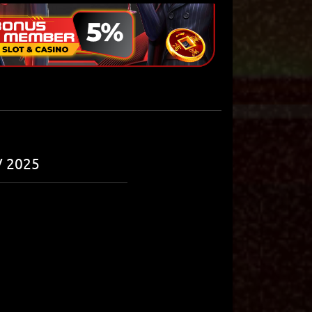
V 2025