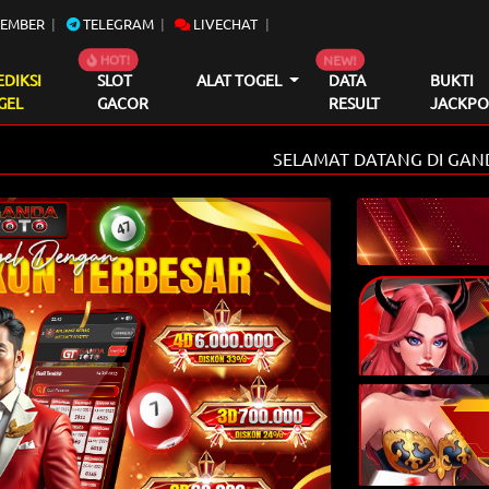
MEMBER
TELEGRAM
LIVECHAT
HOT!
NEW!
EDIKSI
SLOT
ALAT TOGEL
DATA
BUKTI
GEL
GACOR
RESULT
JACKPO
SELAMAT DATANG DI GANDATOTO B