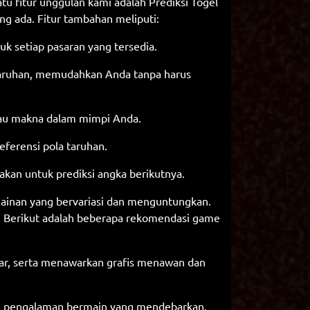
tu fitur unggulan kami adalah Prediksi Togel
g ada. Fitur tambahan meliputi:
uk setiap pasaran yang tersedia.
 taruhan, memudahkan Anda tanpa harus
tau makna dalam mimpi Anda.
eferensi pola taruhan.
akan untuk prediksi angka berikutnya.
ainan yang bervariasi dan menguntungkan.
. Berikut adalah beberapa rekomendasi game
iar, serta menawarkan grafis menawan dan
n pengalaman bermain yang mendebarkan.