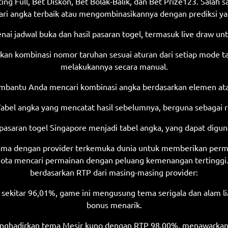
g Full, Bet Diskon, Bet Bolak-Balik, dan Bet Prize123. Salah sa
ari angka terbaik atau mengombinasikannya dengan prediksi yan
nai jadwal buka dan hasil pasaran togel, termasuk live draw unt
akan kombinasi nomor taruhan sesuai aturan dari setiap mode
melakukannya secara manual.
embantu Anda mencari kombinasi angka berdasarkan elemen a
Tabel angka yang mencatat hasil sebelumnya, berguna sebagai r
pasaran togel Singapore menjadi tabel angka, yang dapat digun
sama dengan provider terkemuka dunia untuk memberikan perm
ota mencari permainan dengan peluang kemenangan tertinggi
berdasarkan RTP dari masing-masing provider:
P sekitar 96,01%, game ini mengusung tema serigala dan alam l
bonus menarik.
Menghadirkan tema Mesir kuno dengan RTP 98,00%, menawarka