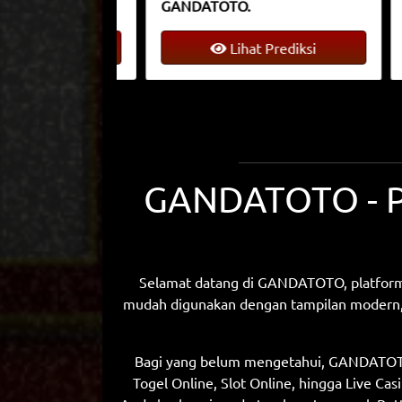
GANDATOTO.
GA
rediksi
Lihat Prediksi
GANDATOTO - Pr
Selamat datang di GANDATOTO, platform u
mudah digunakan dengan tampilan modern, d
Bagi yang belum mengetahui, GANDATOTO a
Togel Online, Slot Online, hingga Live C